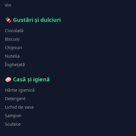
Vin
🍫
Gustări și dulciuri
Ciocolată
Biscuiți
Chipsuri
Nutella
Înghețată
🧼
Casă și igienă
Hârtie igienică
Detergent
Lichid de vase
Șampon
Scutece