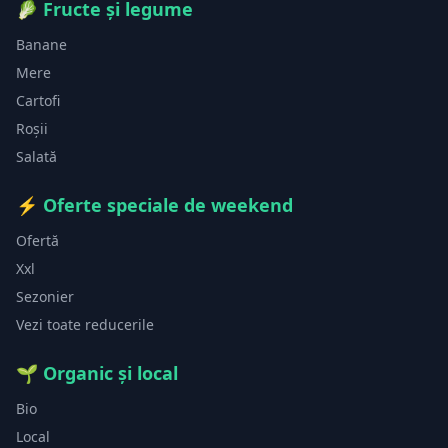
🥬
Fructe și legume
Banane
Mere
Cartofi
Roșii
Salată
⚡
Oferte speciale de weekend
Ofertă
Xxl
Sezonier
Vezi toate reducerile
🌱
Organic și local
Bio
Local