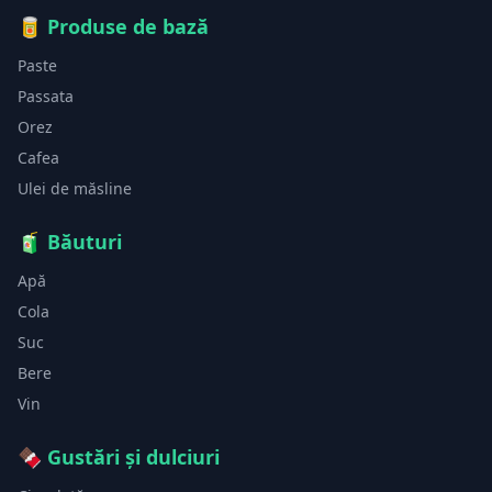
🥫
Produse de bază
Paste
Passata
Orez
Cafea
Ulei de măsline
🧃
Băuturi
Apă
Cola
Suc
Bere
Vin
🍫
Gustări și dulciuri