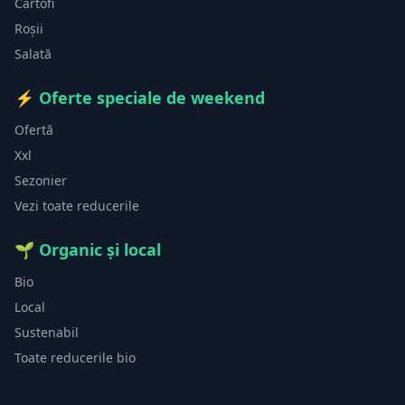
Cartofi
Roșii
Salată
⚡
Oferte speciale de weekend
Ofertă
Xxl
Sezonier
Vezi toate reducerile
🌱
Organic și local
Bio
Local
Sustenabil
Toate reducerile bio