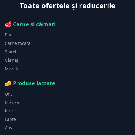
Toate ofertele și reducerile
🥩
Carne și cârnați
Pui
Carne tocată
Șnițel
Cârnați
Mezeluri
🧀
Produse lactate
Unt
Brânză
Iaurt
Lapte
Caș