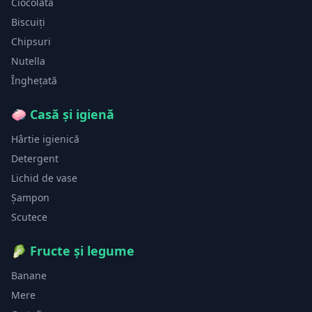
Ciocolată
Biscuiți
Chipsuri
Nutella
Înghețată
🧼
Casă și igienă
Hârtie igienică
Detergent
Lichid de vase
Șampon
Scutece
🥬
Fructe și legume
Banane
Mere