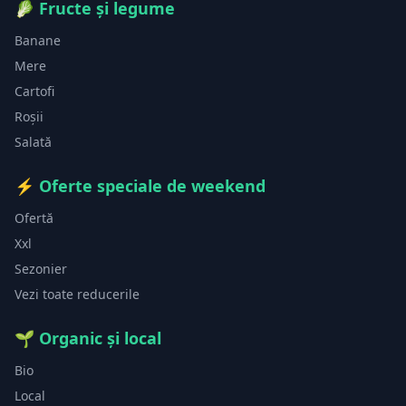
🥬
Fructe și legume
Banane
Mere
Cartofi
Roșii
Salată
⚡
Oferte speciale de weekend
Ofertă
Xxl
Sezonier
Vezi toate reducerile
🌱
Organic și local
Bio
Local