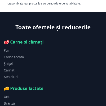
disponibilitatea, prețurile sau perioadele de valabilitate.
Toate ofertele și reducerile
🥩
Carne și cârnați
Pui
Carne tocată
Șnițel
Cârnați
Mezeluri
🧀
Produse lactate
Unt
Brânză