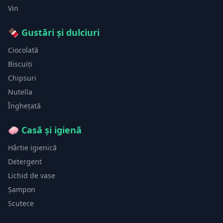
Vin
🍫
Gustări și dulciuri
Ciocolată
Biscuiți
Chipsuri
Nutella
Înghețată
🧼
Casă și igienă
Hârtie igienică
Detergent
Lichid de vase
Șampon
Scutece