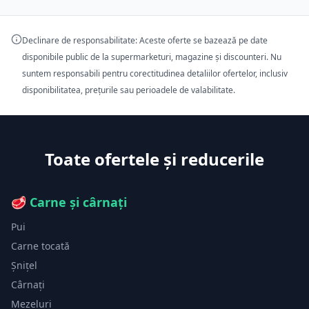
Declinare de responsabilitate: Aceste oferte se bazează pe date
disponibile public de la supermarketuri, magazine și discounteri. Nu
suntem responsabili pentru corectitudinea detaliilor ofertelor, inclusiv
disponibilitatea, prețurile sau perioadele de valabilitate.
Toate ofertele și reducerile
🥩
Carne și cârnați
Pui
Carne tocată
Șnițel
Cârnați
Mezeluri