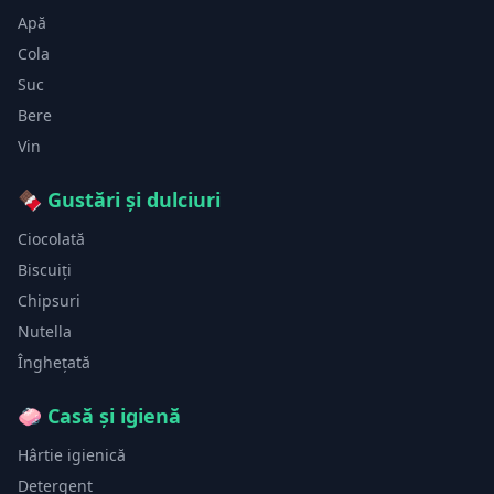
Apă
Cola
Suc
Bere
Vin
🍫
Gustări și dulciuri
Ciocolată
Biscuiți
Chipsuri
Nutella
Înghețată
🧼
Casă și igienă
Hârtie igienică
Detergent