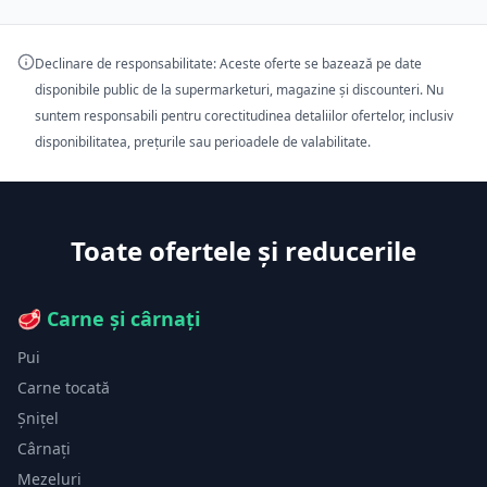
Declinare de responsabilitate: Aceste oferte se bazează pe date
disponibile public de la supermarketuri, magazine și discounteri. Nu
suntem responsabili pentru corectitudinea detaliilor ofertelor, inclusiv
disponibilitatea, prețurile sau perioadele de valabilitate.
Toate ofertele și reducerile
🥩
Carne și cârnați
Pui
Carne tocată
Șnițel
Cârnați
Mezeluri