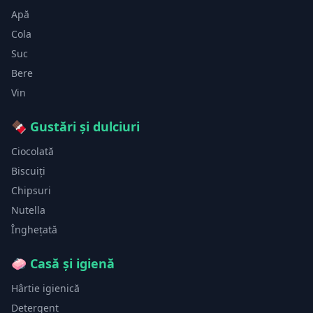
Apă
Cola
Suc
Bere
Vin
🍫
Gustări și dulciuri
Ciocolată
Biscuiți
Chipsuri
Nutella
Înghețată
🧼
Casă și igienă
Hârtie igienică
Detergent