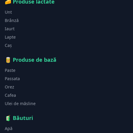
🧀
Produse lactate
Unt
Brânză
Iaurt
Lapte
Caș
🥫
Produse de bază
Paste
Passata
Orez
Cafea
Ulei de măsline
🧃
Băuturi
Apă