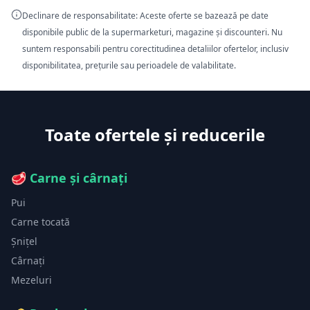
Declinare de responsabilitate: Aceste oferte se bazează pe date
disponibile public de la supermarketuri, magazine și discounteri. Nu
suntem responsabili pentru corectitudinea detaliilor ofertelor, inclusiv
disponibilitatea, prețurile sau perioadele de valabilitate.
Toate ofertele și reducerile
🥩
Carne și cârnați
Pui
Carne tocată
Șnițel
Cârnați
Mezeluri