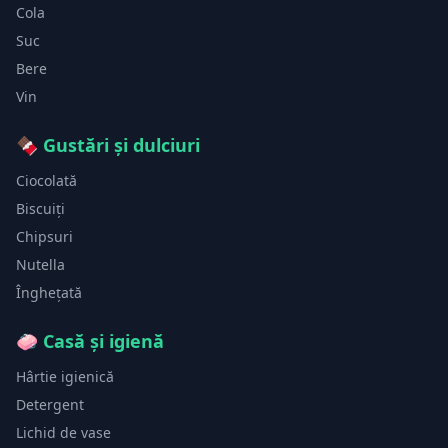
Cola
Suc
Bere
Vin
🍫
Gustări și dulciuri
Ciocolată
Biscuiți
Chipsuri
Nutella
Înghețată
🧼
Casă și igienă
Hârtie igienică
Detergent
Lichid de vase