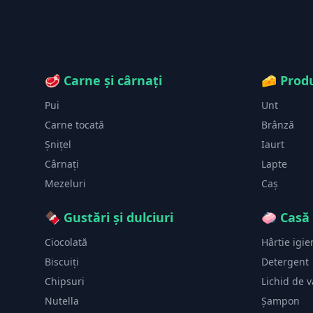
🥩
Carne și cârnați
🧀
Produ
Pui
Unt
Carne tocată
Brânză
Șnițel
Iaurt
Cârnați
Lapte
Mezeluri
Caș
🍫
Gustări și dulciuri
🧼
Casă 
Ciocolată
Hârtie igie
Biscuiți
Detergent
Chipsuri
Lichid de 
Nutella
Șampon