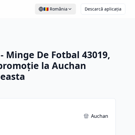
🇷🇴
România
Descarcă aplicația
 - Minge De Fotbal 43019,
 promoție la Auchan
easta
Auchan