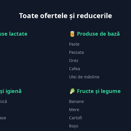
Toate ofertele și reducerile
se lactate
🥫
Produse de bază
Paste
Passata
Orez
Cafea
Ulei de măsline
și igienă
🥬
Fructe și legume
nică
Banane
Mere
vase
Cartofi
Roșii