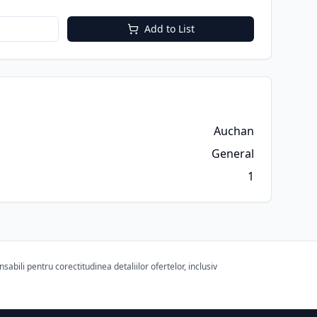
Add to List
Auchan
General
1
bili pentru corectitudinea detaliilor ofertelor, inclusiv