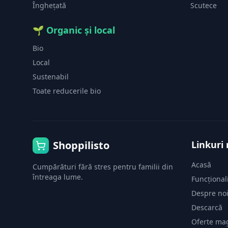
Înghețată
Scutece
🌱
Organic și local
Bio
Local
Sustenabil
Toate reducerile bio
Shoppilisto
Linkuri 
Acasă
Cumpărături fără stres pentru familii din
întreaga lume.
Funcționali
Despre no
Descarcă
Oferte ma