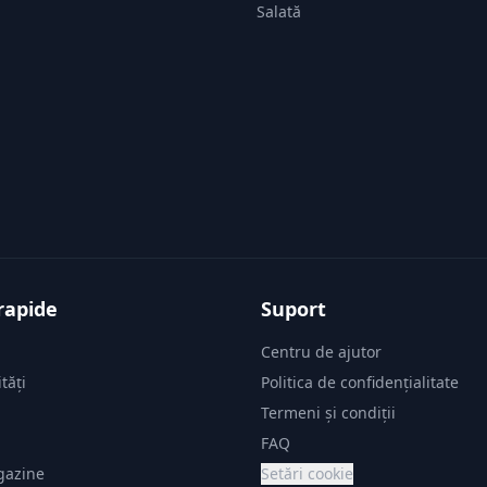
Salată
rapide
Suport
Centru de ajutor
tăți
Politica de confidențialitate
i
Termeni și condiții
FAQ
gazine
Setări cookie