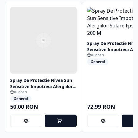
Spray De Protectie Niv
Sensitive Impotriva Aler
Auchan
Solare Fps 50+, 200 Ml
General
Spray De Protectie Nivea Sun
Sensitive Impotriva Alergiilor
Auchan
Solare Fps 50+, 200 Ml
General
50,00 RON
72,99 RON