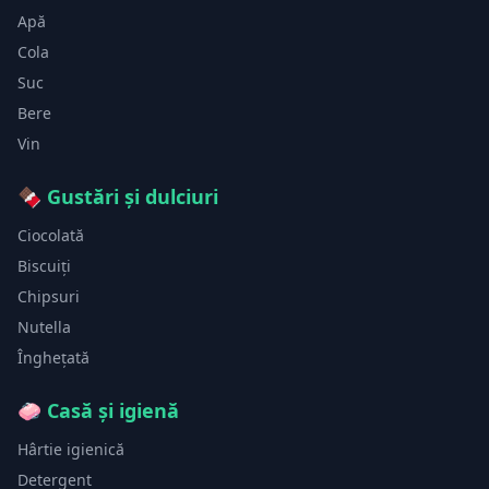
Apă
Cola
Suc
Bere
Vin
🍫
Gustări și dulciuri
Ciocolată
Biscuiți
Chipsuri
Nutella
Înghețată
🧼
Casă și igienă
Hârtie igienică
Detergent