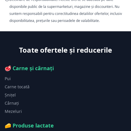
disponibile public de la supermarketuri, magazine și discounteri. Nu
suntem responsabili pentru corectitudinea detaliilor ofertelor, inclusiv
disponibilitatea, prețurile sau perioadele de valabilitate.
Toate ofertele și reducerile
🥩
Carne și cârnați
Pui
Carne tocată
Șnițel
Cârnați
Mezeluri
🧀
Produse lactate