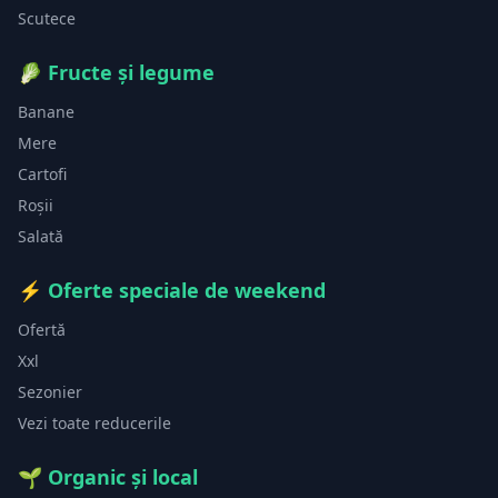
Scutece
🥬
Fructe și legume
Banane
Mere
Cartofi
Roșii
Salată
⚡
Oferte speciale de weekend
Ofertă
Xxl
Sezonier
Vezi toate reducerile
🌱
Organic și local