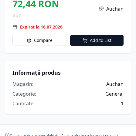
72,44 RON
Auchan
buc
Expirat la 16.07.2026
Compare
Add to List
Informații produs
Magazin
:
Auchan
Categorie
:
General
Cantitate
:
1
Declinare de responsabilitate: Aceste oferte se bazează pe date