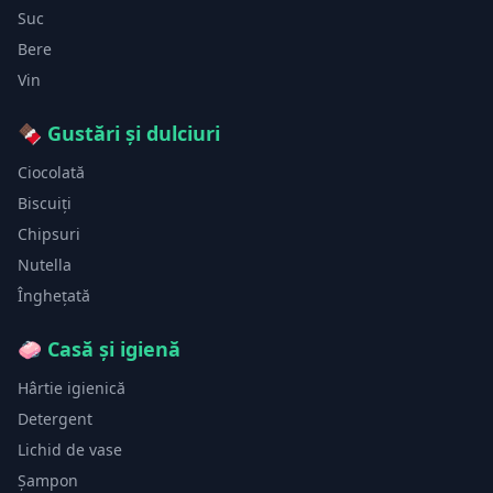
Suc
Bere
Vin
🍫
Gustări și dulciuri
Ciocolată
Biscuiți
Chipsuri
Nutella
Înghețată
🧼
Casă și igienă
Hârtie igienică
Detergent
Lichid de vase
Șampon