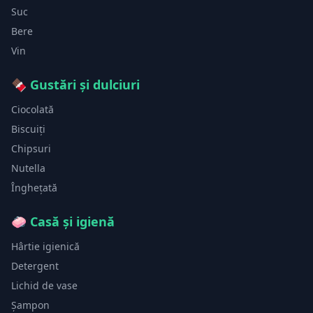
Suc
Bere
Vin
🍫
Gustări și dulciuri
Ciocolată
Biscuiți
Chipsuri
Nutella
Înghețată
🧼
Casă și igienă
Hârtie igienică
Detergent
Lichid de vase
Șampon