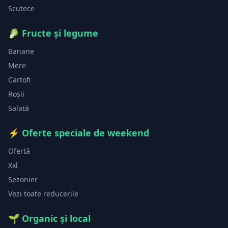
Scutece
🥬
Fructe și legume
Banane
Mere
Cartofi
Roșii
Salată
⚡
Oferte speciale de weekend
Ofertă
Xxl
Sezonier
Vezi toate reducerile
🌱
Organic și local