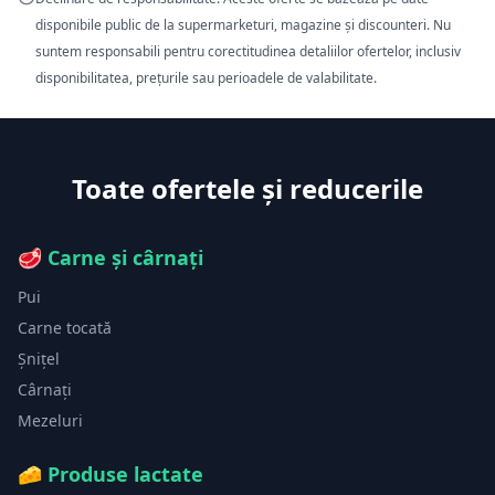
disponibile public de la supermarketuri, magazine și discounteri. Nu
suntem responsabili pentru corectitudinea detaliilor ofertelor, inclusiv
disponibilitatea, prețurile sau perioadele de valabilitate.
Toate ofertele și reducerile
🥩
Carne și cârnați
Pui
Carne tocată
Șnițel
Cârnați
Mezeluri
🧀
Produse lactate