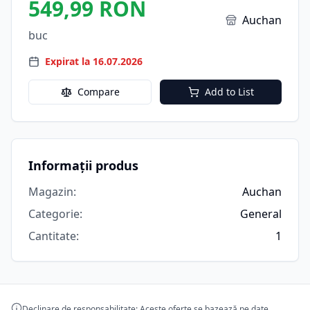
549,99 RON
Auchan
buc
Expirat la 16.07.2026
Compare
Add to List
Informații produs
Magazin
:
Auchan
Categorie
:
General
Cantitate
:
1
Declinare de responsabilitate: Aceste oferte se bazează pe date