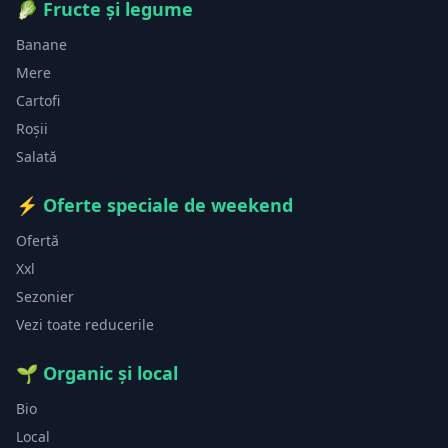
🥬
Fructe și legume
Banane
Mere
Cartofi
Roșii
Salată
⚡
Oferte speciale de weekend
Ofertă
Xxl
Sezonier
Vezi toate reducerile
🌱
Organic și local
Bio
Local