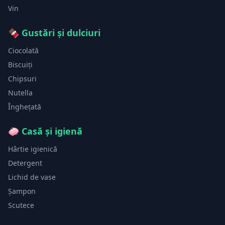
Vin
🍫
Gustări și dulciuri
Ciocolată
Biscuiți
Chipsuri
Nutella
Înghețată
🧼
Casă și igienă
Hârtie igienică
Detergent
Lichid de vase
Șampon
Scutece