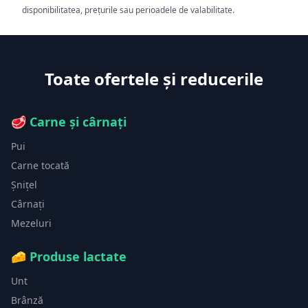
disponibilitatea, prețurile sau perioadele de valabilitate.
Toate ofertele și reducerile
🥩
Carne și cârnați
Pui
Carne tocată
Șnițel
Cârnați
Mezeluri
🧀
Produse lactate
Unt
Brânză