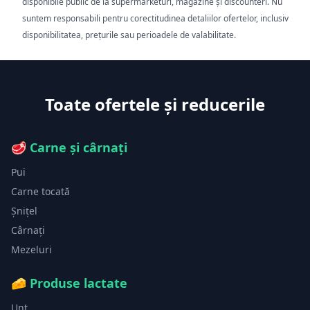
disponibile public de la supermarketuri, magazine și discounteri. Nu
suntem responsabili pentru corectitudinea detaliilor ofertelor, inclusiv
disponibilitatea, prețurile sau perioadele de valabilitate.
Toate ofertele și reducerile
🥩
Carne și cârnați
Pui
Carne tocată
Șnițel
Cârnați
Mezeluri
🧀
Produse lactate
Unt