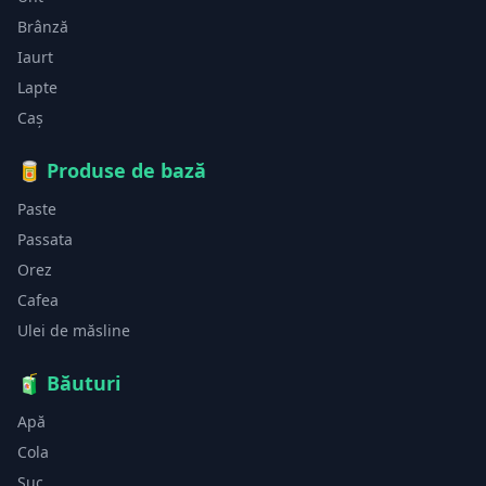
Brânză
Iaurt
Lapte
Caș
🥫
Produse de bază
Paste
Passata
Orez
Cafea
Ulei de măsline
🧃
Băuturi
Apă
Cola
Suc