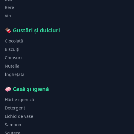
Bere
Vin
🍫
Gustări și dulciuri
Ciocolată
Biscuiți
Chipsuri
Nutella
Înghețată
🧼
Casă și igienă
Hârtie igienică
Detergent
Lichid de vase
Șampon
Scutece