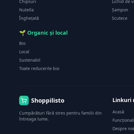
Chipsuri
Lichid de 
Nutella
Șampon
Înghețată
Scutece
🌱
Organic și local
Bio
Local
Sustenabil
Toate reducerile bio
Shoppilisto
Linkuri 
Acasă
Cumpărături fără stres pentru familii din
întreaga lume.
Funcționali
Despre no