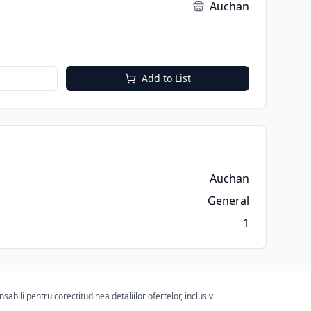
Auchan
Add to List
Auchan
General
1
bili pentru corectitudinea detaliilor ofertelor, inclusiv