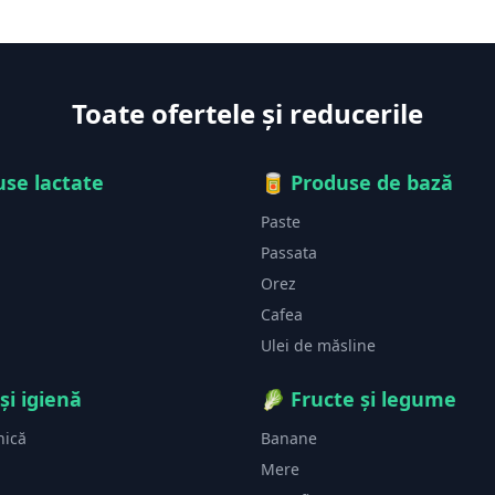
Toate ofertele și reducerile
se lactate
🥫
Produse de bază
Paste
Passata
Orez
Cafea
Ulei de măsline
și igienă
🥬
Fructe și legume
nică
Banane
Mere