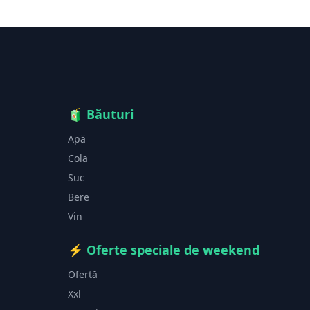
🧃
Băuturi
Apă
Cola
Suc
Bere
Vin
⚡
Oferte speciale de weekend
Ofertă
Xxl