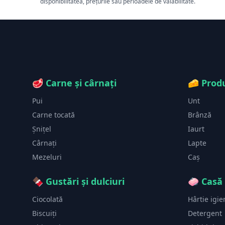
disponibilitatea, prețurile sau perioadele de valabilitate.
🥩
Carne și cârnați
🧀
Produ
Pui
Unt
Carne tocată
Brânză
Șnițel
Iaurt
Cârnați
Lapte
Mezeluri
Caș
🍫
Gustări și dulciuri
🧼
Casă 
Ciocolată
Hârtie igie
Biscuiți
Detergent