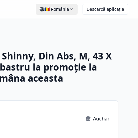
🇷🇴
România
Descarcă aplicația
 Shinny, Din Abs, M, 43 X
lbastru la promoție la
mâna aceasta
Auchan