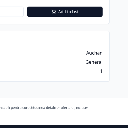
Add to List
Auchan
General
1
bili pentru corectitudinea detaliilor ofertelor, inclusiv