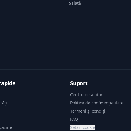
Salată
rapide
Suport
Centru de ajutor
tăți
Politica de confidențialitate
i
Termeni și condiții
FAQ
gazine
Setări cookie