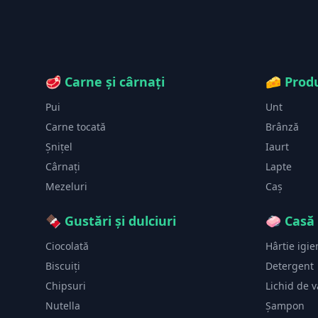
🥩
Carne și cârnați
🧀
Produ
Pui
Unt
Carne tocată
Brânză
Șnițel
Iaurt
Cârnați
Lapte
Mezeluri
Caș
🍫
Gustări și dulciuri
🧼
Casă 
Ciocolată
Hârtie igie
Biscuiți
Detergent
Chipsuri
Lichid de 
Nutella
Șampon