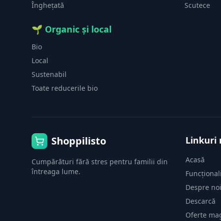
Înghețată
Scutece
🌱
Organic și local
Bio
Local
Sustenabil
Toate reducerile bio
Shoppilisto
Linkuri 
Acasă
Cumpărături fără stres pentru familii din
întreaga lume.
Funcționali
Despre no
Descarcă
Oferte ma