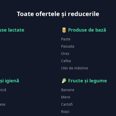
Toate ofertele și reducerile
se lactate
🥫
Produse de bază
Paste
Passata
Orez
Cafea
Ulei de măsline
și igienă
🥬
Fructe și legume
nică
Banane
Mere
vase
Cartofi
Roșii