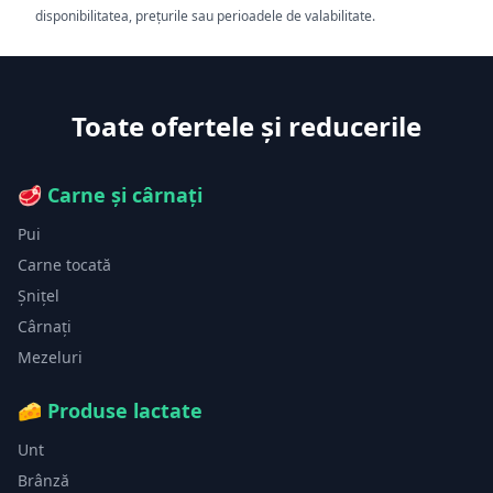
disponibilitatea, prețurile sau perioadele de valabilitate.
Toate ofertele și reducerile
🥩
Carne și cârnați
Pui
Carne tocată
Șnițel
Cârnați
Mezeluri
🧀
Produse lactate
Unt
Brânză