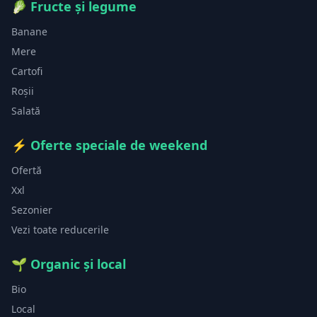
🥬
Fructe și legume
Banane
Mere
Cartofi
Roșii
Salată
⚡
Oferte speciale de weekend
Ofertă
Xxl
Sezonier
Vezi toate reducerile
🌱
Organic și local
Bio
Local