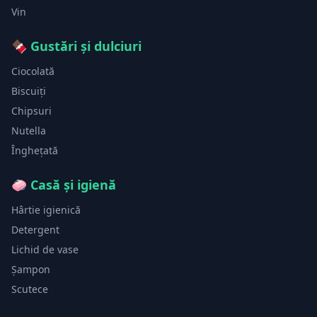
Vin
🍫
Gustări și dulciuri
Ciocolată
Biscuiți
Chipsuri
Nutella
Înghețată
🧼
Casă și igienă
Hârtie igienică
Detergent
Lichid de vase
Șampon
Scutece