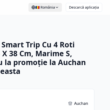
🇷🇴
România
Descarcă aplicația
 Smart Trip Cu 4 Roti
6 X 38 Cm, Marime S,
 la promoție la Auchan
easta
Auchan