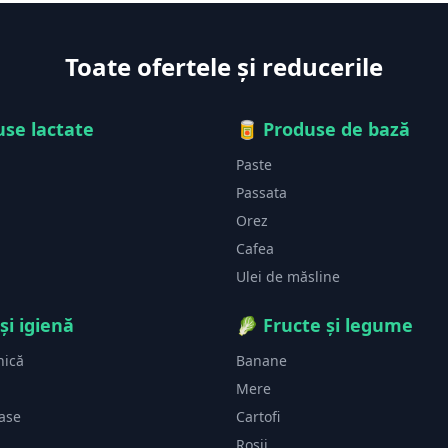
Toate ofertele și reducerile
se lactate
🥫
Produse de bază
Paste
Passata
Orez
Cafea
Ulei de măsline
și igienă
🥬
Fructe și legume
nică
Banane
Mere
vase
Cartofi
Roșii