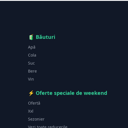
🧃
Băuturi
Apă
Cola
Suc
Bere
Vin
⚡
Oferte speciale de weekend
Ofertă
Xxl
Sezonier
Vezi toate reducerile