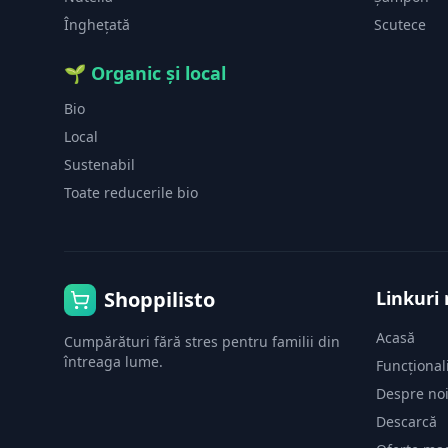
Înghețată
Scutece
🌱
Organic și local
Bio
Local
Sustenabil
Toate reducerile bio
Shoppilisto
Linkuri 
Acasă
Cumpărături fără stres pentru familii din
întreaga lume.
Funcționali
Despre no
Descarcă