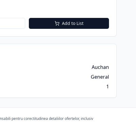
Add to List
Auchan
General
1
bili pentru corectitudinea detaliilor ofertelor, inclusiv