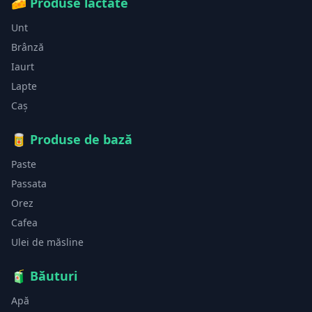
🧀
Produse lactate
Unt
Brânză
Iaurt
Lapte
Caș
🥫
Produse de bază
Paste
Passata
Orez
Cafea
Ulei de măsline
🧃
Băuturi
Apă