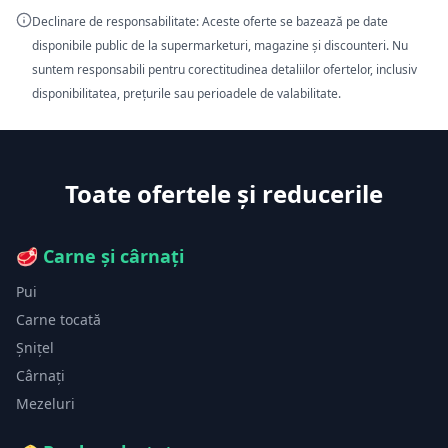
Declinare de responsabilitate: Aceste oferte se bazează pe date
disponibile public de la supermarketuri, magazine și discounteri. Nu
suntem responsabili pentru corectitudinea detaliilor ofertelor, inclusiv
disponibilitatea, prețurile sau perioadele de valabilitate.
Toate ofertele și reducerile
🥩
Carne și cârnați
Pui
Carne tocată
Șnițel
Cârnați
Mezeluri