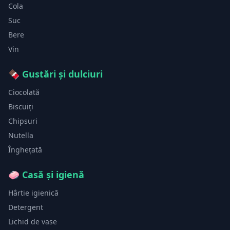
Cola
Suc
Bere
Vin
🍫
Gustări și dulciuri
Ciocolată
Biscuiți
Chipsuri
Nutella
Înghețată
🧼
Casă și igienă
Hârtie igienică
Detergent
Lichid de vase