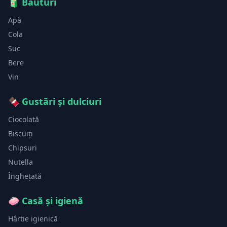
🧃
Băuturi
Apă
Cola
Suc
Bere
Vin
🍫
Gustări și dulciuri
Ciocolată
Biscuiți
Chipsuri
Nutella
Înghețată
🧼
Casă și igienă
Hârtie igienică