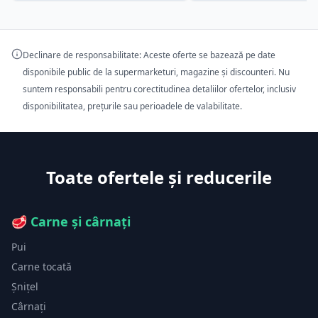
Declinare de responsabilitate: Aceste oferte se bazează pe date
disponibile public de la supermarketuri, magazine și discounteri. Nu
suntem responsabili pentru corectitudinea detaliilor ofertelor, inclusiv
disponibilitatea, prețurile sau perioadele de valabilitate.
Toate ofertele și reducerile
🥩
Carne și cârnați
Pui
Carne tocată
Șnițel
Cârnați