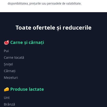
disponibilitatea, prețurile sau perioadele de valabilitate.
Toate ofertele și reducerile
🥩
Carne și cârnați
Pui
Carne tocată
Șnițel
Cârnați
Mezeluri
🧀
Produse lactate
Unt
Brânză