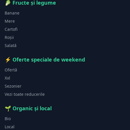
🥬
Fructe și legume
Banane
Mere
Cartofi
Roșii
Salată
⚡
Oferte speciale de weekend
Ofertă
Xxl
Sezonier
Vezi toate reducerile
🌱
Organic și local
Bio
Local