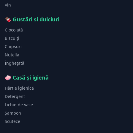
Vin
🍫
Gustări și dulciuri
Ciocolată
Biscuiți
Chipsuri
Nutella
Înghețată
🧼
Casă și igienă
Hârtie igienică
Detergent
Lichid de vase
Șampon
Scutece