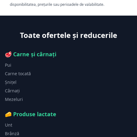
disponibilitatea, prețurile sau perioadele de valabilitate.
Toate ofertele și reducerile
🥩
Carne și cârnați
Pui
Carne tocată
Șnițel
Cârnați
Mezeluri
🧀
Produse lactate
Unt
Brânză