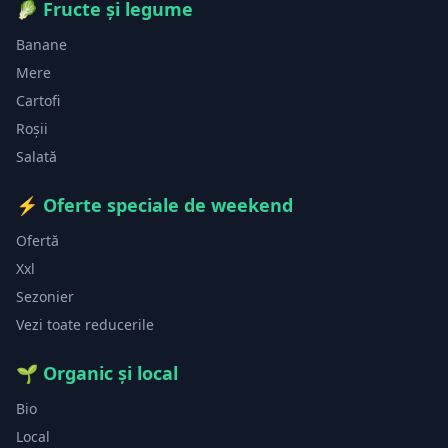
🥬
Fructe și legume
Banane
Mere
Cartofi
Roșii
Salată
⚡
Oferte speciale de weekend
Ofertă
Xxl
Sezonier
Vezi toate reducerile
🌱
Organic și local
Bio
Local