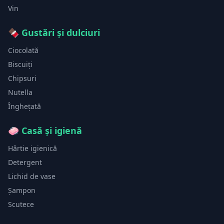
Vin
🍫
Gustări și dulciuri
Ciocolată
Biscuiți
Chipsuri
Nutella
Înghețată
🧼
Casă și igienă
Hârtie igienică
Detergent
Lichid de vase
Șampon
Scutece