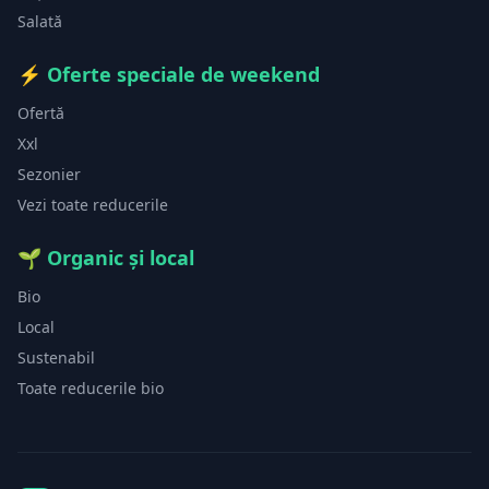
Salată
⚡
Oferte speciale de weekend
Ofertă
Xxl
Sezonier
Vezi toate reducerile
🌱
Organic și local
Bio
Local
Sustenabil
Toate reducerile bio