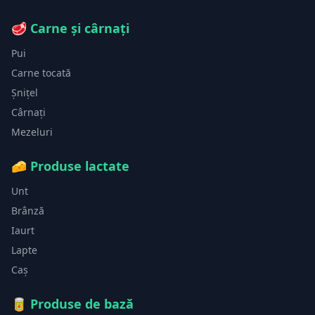
🥩
Carne și cârnați
Pui
Carne tocată
Șnițel
Cârnați
Mezeluri
🧀
Produse lactate
Unt
Brânză
Iaurt
Lapte
Caș
🥫
Produse de bază