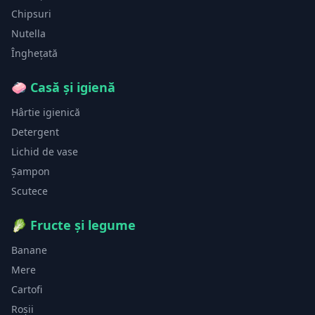
Chipsuri
Nutella
Înghețată
🧼
Casă și igienă
Hârtie igienică
Detergent
Lichid de vase
Șampon
Scutece
🥬
Fructe și legume
Banane
Mere
Cartofi
Roșii