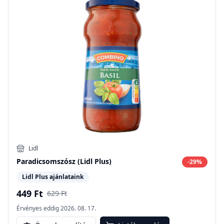
Lidl
Paradicsomszósz (Lidl Plus)
-
29
%
Lidl Plus ajánlataink
449 Ft
629 Ft
Érvényes eddig
2026. 08. 17.