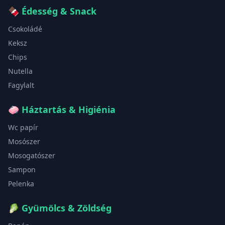
🍫
Édesség & Snack
Csokoládé
Keksz
Chips
Nutella
Fagylalt
🧼
Háztartás & Higiénia
Wc papír
Mosószer
Mosogatószer
Sampon
Pelenka
🥬
Gyümölcs & Zöldség