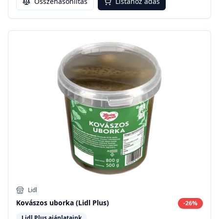
Összehasonlítás
Listához adás
Lidl
Kovászos uborka (Lidl Plus)
-
26
%
Lidl Plus ajánlataink