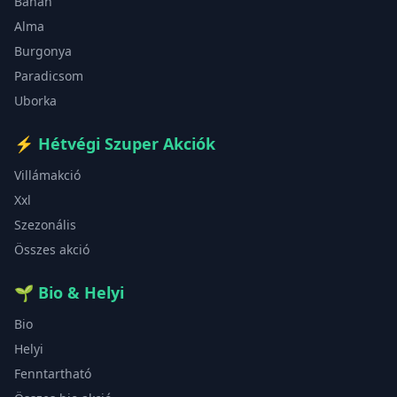
Banán
Alma
Burgonya
Paradicsom
Uborka
⚡
Hétvégi Szuper Akciók
Villámakció
Xxl
Szezonális
Összes akció
🌱
Bio & Helyi
Bio
Helyi
Fenntartható