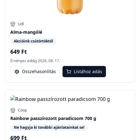
Lidl
Alma-mangólé
Akcióink csütörtöktől
649 Ft
Érvényes eddig
2026. 08. 17.
Összehasonlítás
Listához adás
Coop
Rainbow passzírozott paradicsom 700 g
Ne hagyja ki további ajánlatainkat se!
699 Ft