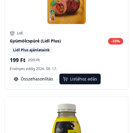
Lidl
Gyümölcspüré (Lidl Plus)
-
33
%
Lidl Plus ajánlataink
199 Ft
299 Ft
Érvényes eddig
2026. 08. 17.
Összehasonlítás
Listához adás