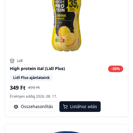
Lidl
High protein ital (Lidl Plus)
-
30
%
Lidl Plus ajánlataink
349 Ft
499 Ft
Érvényes eddig
2026. 08. 17.
Összehasonlítás
Listához adás