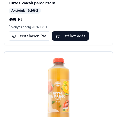
Fürtös koktél paradicsom
Akcióink hétfőtől
499 Ft
Érvényes eddig
2026. 08. 10.
Összehasonlítás
Listához adás