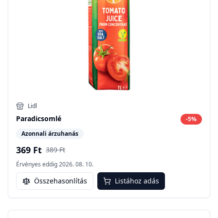
Lidl
Paradicsomlé
-
5
%
Azonnali árzuhanás
369 Ft
389 Ft
Érvényes eddig
2026. 08. 10.
Összehasonlítás
Listához adás