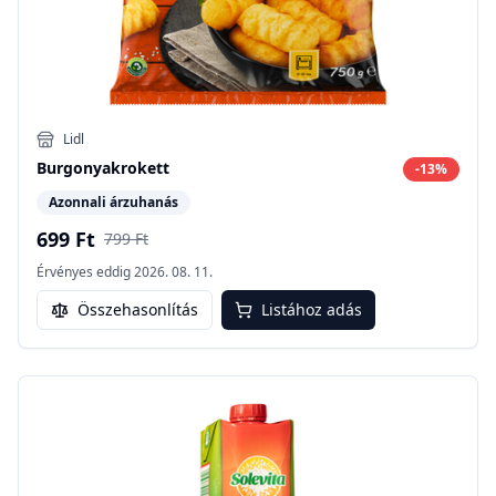
Lidl
Burgonyakrokett
-
13
%
Azonnali árzuhanás
699 Ft
799 Ft
Érvényes eddig
2026. 08. 11.
Összehasonlítás
Listához adás