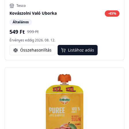
Tesco
Kovászolni Való Uborka
-
45
%
Általános
549 Ft
999 Ft
Érvényes eddig
2026. 08. 12.
Összehasonlítás
Listához adás