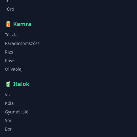
Tej
Túró
🥫
Kamra
Tészta
Paradicsomszósz
Rizs
Kávé
Olívaolaj
🧃
Italok
Víz
Kóla
Gyümölcslé
Sör
Bor