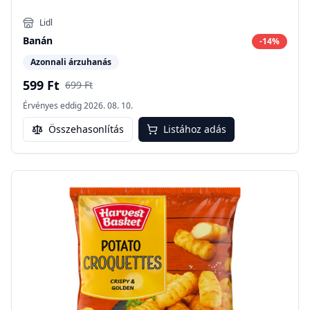
Lidl
Banán
-
14
%
Azonnali árzuhanás
599 Ft
699 Ft
Érvényes eddig
2026. 08. 10.
Összehasonlítás
Listához adás