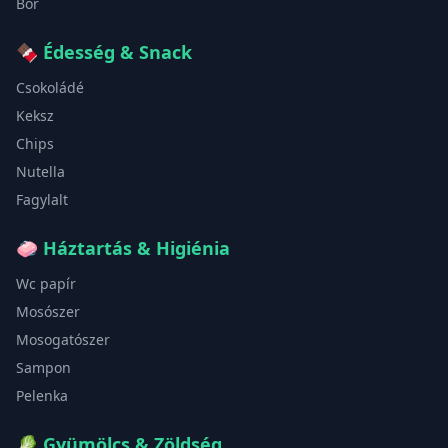
Bor
🍫
Édesség & Snack
Csokoládé
Keksz
Chips
Nutella
Fagylalt
🧼
Háztartás & Higiénia
Wc papír
Mosószer
Mosogatószer
Sampon
Pelenka
🥬
Gyümölcs & Zöldség