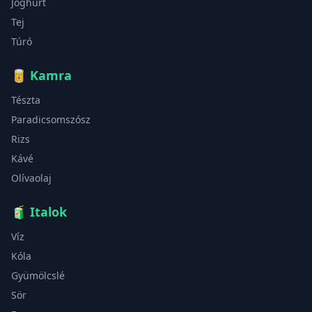
Joghurt
Tej
Túró
🥫
Kamra
Tészta
Paradicsomszósz
Rizs
Kávé
Olívaolaj
🧃
Italok
Víz
Kóla
Gyümölcslé
Sör