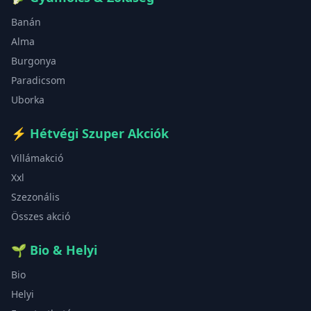
Banán
Alma
Burgonya
Paradicsom
Uborka
⚡
Hétvégi Szuper Akciók
Villámakció
Xxl
Szezonális
Összes akció
🌱
Bio & Helyi
Bio
Helyi