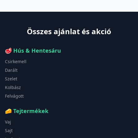
Összes ajánlat és akció
🥩
Hús & Hentesáru
Csirkemell
Darált
Szelet
Kolbász
Felvágott
🧀
Tejtermékek
Vaj
Sajt