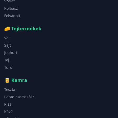
Szelet
Kolbász
Felvágott
🧀
Tejtermékek
Vaj
Sajt
Joghurt
Tej
Túró
🥫
Kamra
Tészta
Paradicsomszósz
Rizs
Kávé