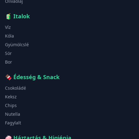
Olívaolaj
🧃
Italok
Víz
Kóla
Gyümölcslé
Sör
Bor
🍫
Édesség & Snack
Csokoládé
Keksz
Chips
Nutella
Fagylalt
🧼
Háztartás & Higiénia