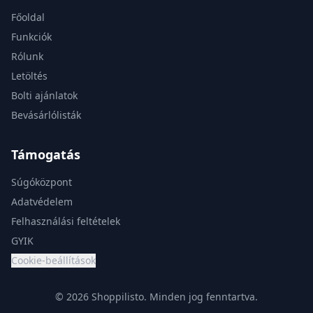
Főoldal
Funkciók
Rólunk
Letöltés
Bolti ajánlatok
Bevásárlólisták
Támogatás
Súgóközpont
Adatvédelem
Felhasználási feltételek
GYIK
Cookie-beállítások
© 2026 Shoppilisto.
Minden jog fenntartva.