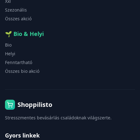
Xxl
Szezonális
Összes akció
🌱
Bio & Helyi
Bio
Helyi
Fenntartható
Összes bio akció
Shoppilisto
Stresszmentes bevásárlás családoknak világszerte.
Gyors linkek