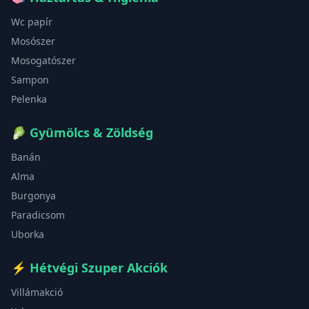
Wc papír
Mosószer
Mosogatószer
Sampon
Pelenka
🥬
Gyümölcs & Zöldség
Banán
Alma
Burgonya
Paradicsom
Uborka
⚡
Hétvégi Szuper Akciók
Villámakció