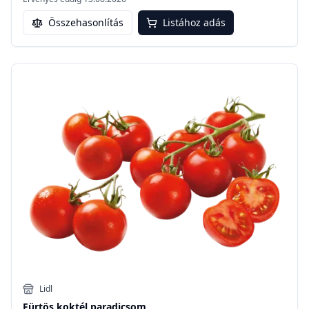
Összehasonlítás
Listához adás
Lidl
Fürtös koktél paradicsom