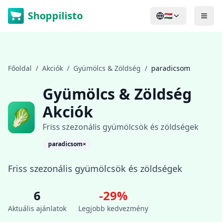
Shoppilisto
🇭🇺
Főoldal
/
Akciók
/
Gyümölcs & Zöldség
/
paradicsom
Gyümölcs & Zöldség
Akciók
🥬
Friss szezonális gyümölcsök és zöldségek
paradicsom
×
Friss szezonális gyümölcsök és zöldségek
6
-
29
%
Aktuális ajánlatok
Legjobb kedvezmény