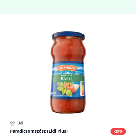
Lidl
Paradicsomszósz (Lidl Plus)
-
29
%