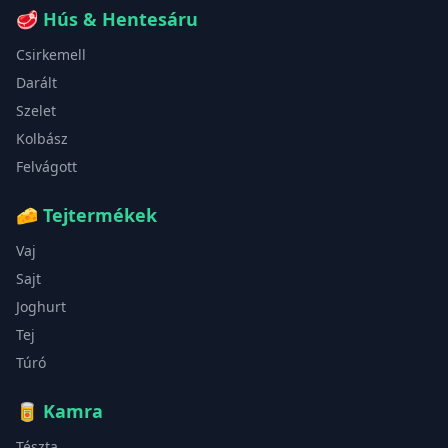
🥩
Hús & Hentesáru
Csirkemell
Darált
Szelet
Kolbász
Felvágott
🧀
Tejtermékek
Vaj
Sajt
Joghurt
Tej
Túró
🥫
Kamra
Tészta