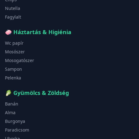
Nutella
Fagylalt
🧼
Háztartás & Higiénia
Wc papír
Mosószer
Mosogatószer
Sampon
Pelenka
🥬
Gyümölcs & Zöldség
Banán
Alma
Burgonya
Paradicsom
Uborka