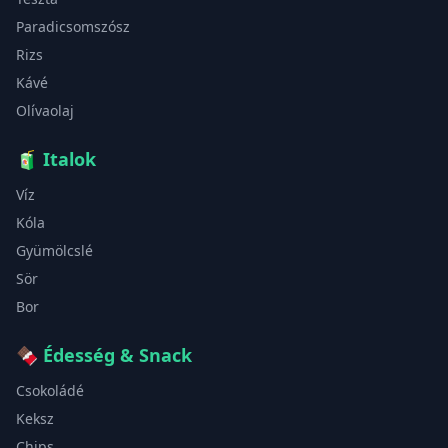
Paradicsomszósz
Rizs
Kávé
Olívaolaj
🧃
Italok
Víz
Kóla
Gyümölcslé
Sör
Bor
🍫
Édesség & Snack
Csokoládé
Keksz
Chips