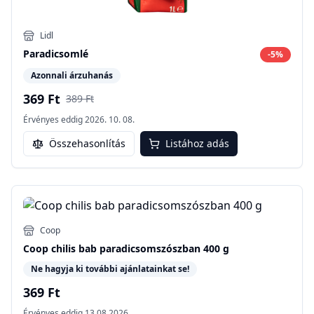
Lidl
Paradicsomlé
-
5
%
Azonnali árzuhanás
369 Ft
389 Ft
Érvényes eddig
2026. 10. 08.
Összehasonlítás
Listához adás
Coop
Coop chilis bab paradicsomszószban 400 g
Ne hagyja ki további ajánlatainkat se!
369 Ft
Érvényes eddig
13.08.2026