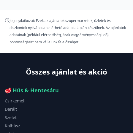
Jogi nyilatkozat: Ezek az ajánlatok szupermarketek, üzletek és
diszkontok nyilvánosan elérhető adatai alapján készülnek. Az ajánlatok
adatainak (például elérhetőség, árak vagy érvényességi idő)
pontosságáért nem vállalunk felelősséget.
Összes ajánlat és akció
🥩
Hús & Hentesáru
Csirkemell
Darált
Szelet
Kolbász