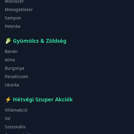
Mosószer
Mosogatószer
Sampon
Pelenka
🥬
Gyümölcs & Zöldség
Banán
Alma
Burgonya
Paradicsom
Uborka
⚡
Hétvégi Szuper Akciók
Villámakció
Xxl
Szezonális