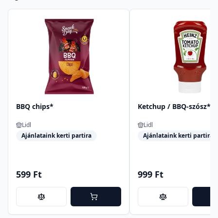
BBQ chips*
Ketchup / BBQ-szósz*
Lidl
Lidl
Ajánlataink kerti partira
Ajánlataink kerti partira
599 Ft
999 Ft