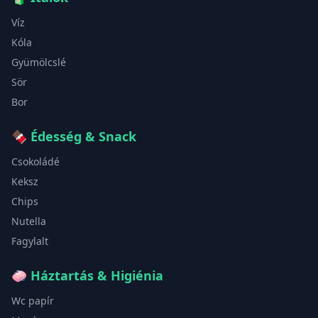
Víz
Kóla
Gyümölcslé
Sör
Bor
🍫
Édesség & Snack
Csokoládé
Keksz
Chips
Nutella
Fagylalt
🧼
Háztartás & Higiénia
Wc papír