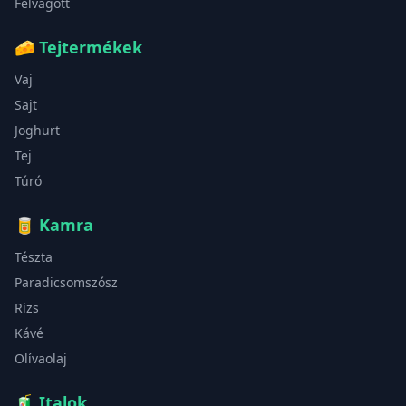
Felvágott
🧀
Tejtermékek
Vaj
Sajt
Joghurt
Tej
Túró
🥫
Kamra
Tészta
Paradicsomszósz
Rizs
Kávé
Olívaolaj
🧃
Italok