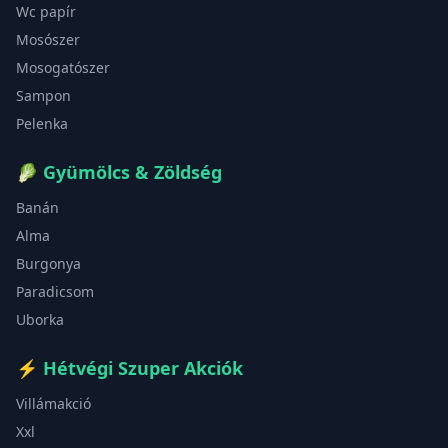
Wc papír
Mosószer
Mosogatószer
Sampon
Pelenka
🥬
Gyümölcs & Zöldség
Banán
Alma
Burgonya
Paradicsom
Uborka
⚡
Hétvégi Szuper Akciók
Villámakció
Xxl