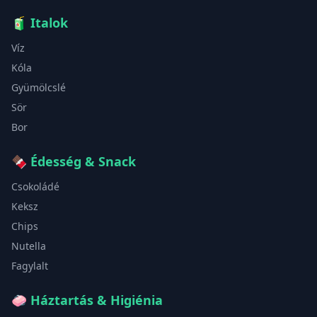
🧃
Italok
Víz
Kóla
Gyümölcslé
Sör
Bor
🍫
Édesség & Snack
Csokoládé
Keksz
Chips
Nutella
Fagylalt
🧼
Háztartás & Higiénia