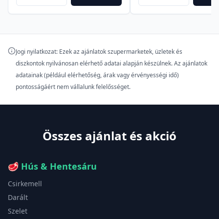
Jogi nyilatkozat: Ezek az ajánlatok szupermarketek, üzletek és
diszkontok nyilvánosan elérhető adatai alapján készülnek. Az ajánlatok
adatainak (például elérhetőség, árak vagy érvényességi idő)
pontosságáért nem vállalunk felelősséget.
Összes ajánlat és akció
🥩
Hús & Hentesáru
Csirkemell
Darált
Szelet