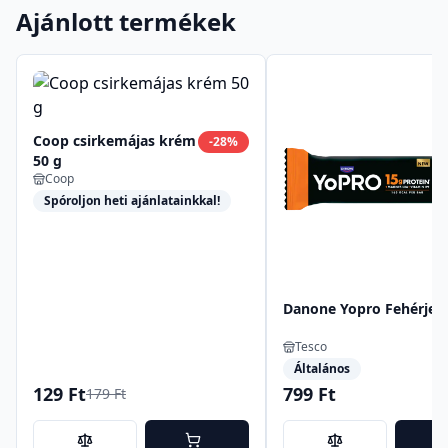
Ajánlott termékek
Coop csirkemájas krém
-
28
%
50 g
Coop
Spóroljon heti ajánlatainkkal!
Danone Yopro Fehérjesz
Tesco
Általános
129 Ft
799 Ft
179 Ft