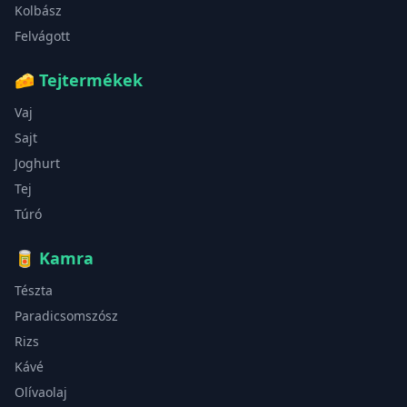
Kolbász
Felvágott
🧀
Tejtermékek
Vaj
Sajt
Joghurt
Tej
Túró
🥫
Kamra
Tészta
Paradicsomszósz
Rizs
Kávé
Olívaolaj