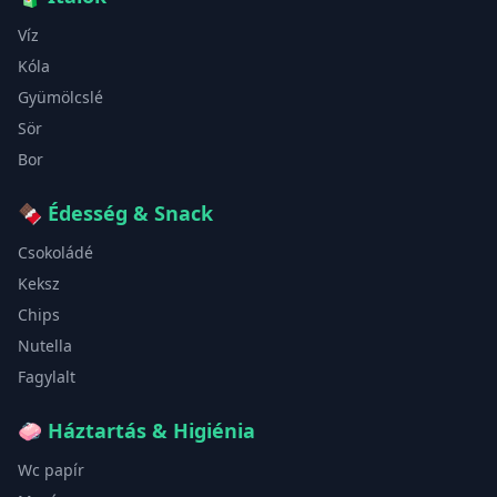
Víz
Kóla
Gyümölcslé
Sör
Bor
🍫
Édesség & Snack
Csokoládé
Keksz
Chips
Nutella
Fagylalt
🧼
Háztartás & Higiénia
Wc papír