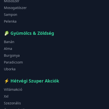
Mosószer
Mosogatószer
Sampon
Pelenka
🥬
Gyümölcs & Zöldség
Banán
Alma
Burgonya
Paradicsom
Uborka
⚡
Hétvégi Szuper Akciók
Villámakció
Xxl
Szezonális