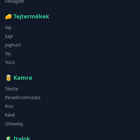
Felvágott
🧀
Tejtermékek
Vaj
Sajt
Joghurt
Tej
Túró
🥫
Kamra
Tészta
Paradicsomszósz
Rizs
Kávé
Olívaolaj
🧃
Italok