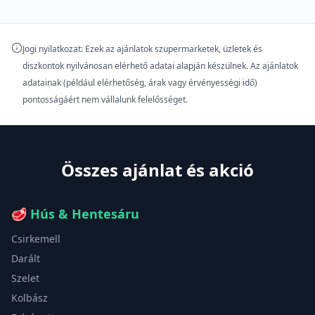
Jogi nyilatkozat: Ezek az ajánlatok szupermarketek, üzletek és
diszkontok nyilvánosan elérhető adatai alapján készülnek. Az ajánlatok
adatainak (például elérhetőség, árak vagy érvényességi idő)
pontosságáért nem vállalunk felelősséget.
Összes ajánlat és akció
🥩
Hús & Hentesáru
Csirkemell
Darált
Szelet
Kolbász