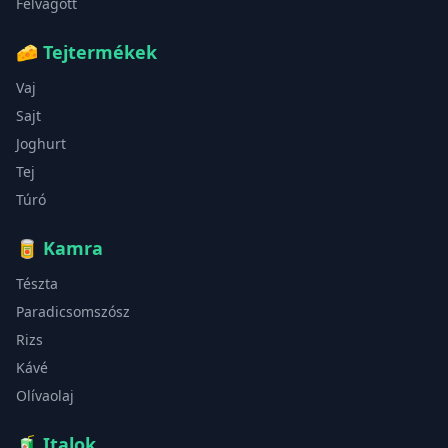
Felvágott
🧀
Tejtermékek
Vaj
Sajt
Joghurt
Tej
Túró
🥫
Kamra
Tészta
Paradicsomszósz
Rizs
Kávé
Olívaolaj
🧃
Italok