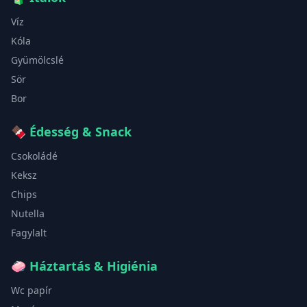
Víz
Kóla
Gyümölcslé
Sör
Bor
🍫
Édesség & Snack
Csokoládé
Keksz
Chips
Nutella
Fagylalt
🧼
Háztartás & Higiénia
Wc papír