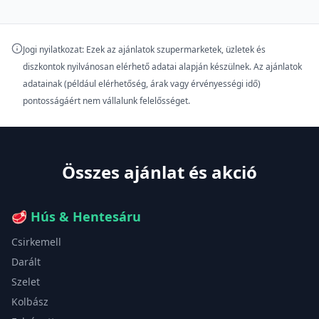
Jogi nyilatkozat: Ezek az ajánlatok szupermarketek, üzletek és
diszkontok nyilvánosan elérhető adatai alapján készülnek. Az ajánlatok
adatainak (például elérhetőség, árak vagy érvényességi idő)
pontosságáért nem vállalunk felelősséget.
Összes ajánlat és akció
🥩
Hús & Hentesáru
Csirkemell
Darált
Szelet
Kolbász