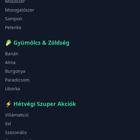
Mosószer
Mosogatószer
Sampon
Pelenka
🥬
Gyümölcs & Zöldség
Banán
Alma
Burgonya
Paradicsom
Uborka
⚡
Hétvégi Szuper Akciók
Villámakció
Xxl
Szezonális