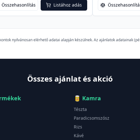
Összehasonlítás
Listához adás
Összehasonlítá
szkontok nyilvánosan elérhető adatai alapján készülnek. Az ajánlatok adatainak (
Összes ajánlat és akció
ermékek
🥫
Kamra
Tészta
Paradicsomszósz
Rizs
Kávé