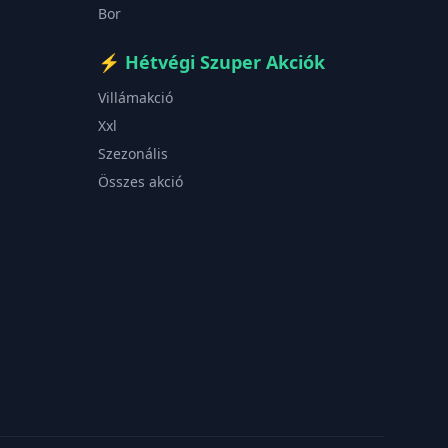
Bor
⚡
Hétvégi Szuper Akciók
Villámakció
Xxl
Szezonális
Összes akció