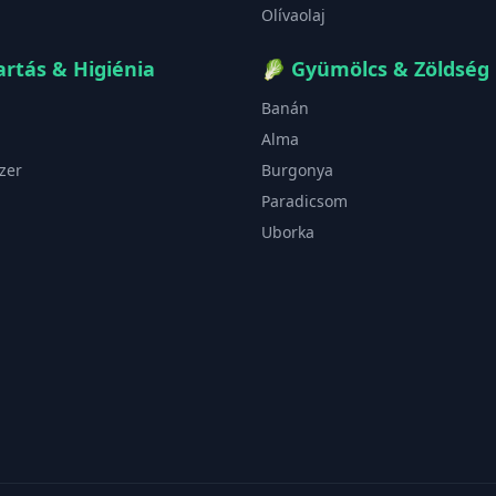
Olívaolaj
rtás & Higiénia
🥬
Gyümölcs & Zöldség
Banán
Alma
zer
Burgonya
Paradicsom
Uborka