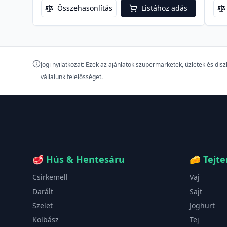
Összehasonlítás
Listához adás
Jogi nyilatkozat: Ezek az ajánlatok szupermarketek, üzletek és di
vállalunk felelősséget.
🥩
Hús & Hentesáru
🧀
Tejt
Csirkemell
Vaj
Darált
Sajt
Szelet
Joghurt
Kolbász
Tej