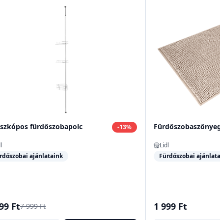
eszkópos fürdőszobapolc
Fürdőszobaszőnye
-
13
%
l
Lidl
rdőszobai ajánlataink
Fürdőszobai ajánlat
99 Ft
1 999 Ft
7 999 Ft