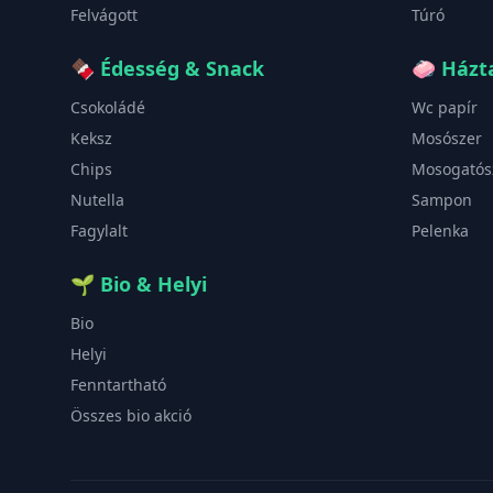
Felvágott
Túró
🍫
Édesség & Snack
🧼
Házta
Csokoládé
Wc papír
Keksz
Mosószer
Chips
Mosogatós
Nutella
Sampon
Fagylalt
Pelenka
🌱
Bio & Helyi
Bio
Helyi
Fenntartható
Összes bio akció