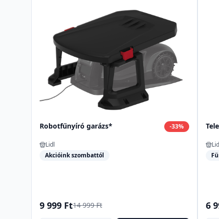
Robotfűnyíró garázs*
Tel
-
33
%
Lidl
Lid
Akcióink szombattól
Fü
9 999 Ft
6 9
14 999 Ft