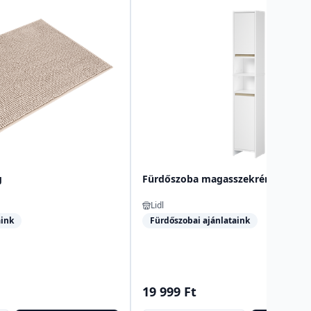
g
Fürdőszoba magasszekrény
Lidl
aink
Fürdőszobai ajánlataink
19 999 Ft