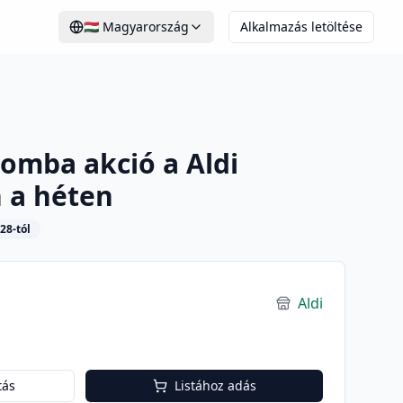
🇭🇺
Magyarország
Alkalmazás letöltése
omba akció a Aldi
 a héten
28-tól
Aldi
tás
Listához adás