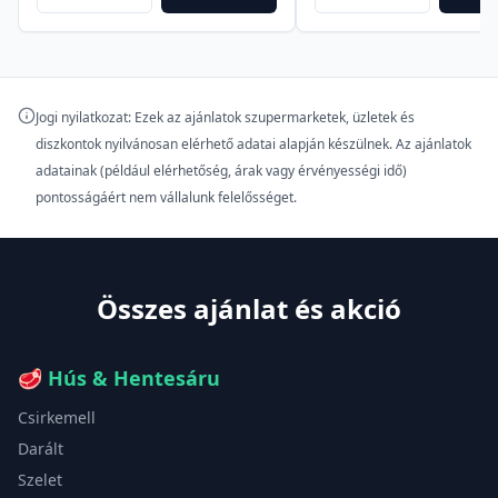
Jogi nyilatkozat: Ezek az ajánlatok szupermarketek, üzletek és
diszkontok nyilvánosan elérhető adatai alapján készülnek. Az ajánlatok
adatainak (például elérhetőség, árak vagy érvényességi idő)
pontosságáért nem vállalunk felelősséget.
Összes ajánlat és akció
🥩
Hús & Hentesáru
Csirkemell
Darált
Szelet