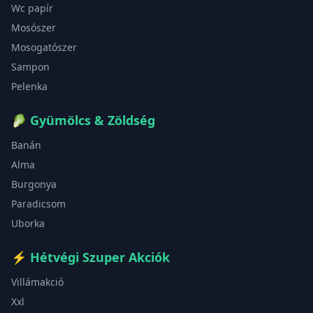
Wc papír
Mosószer
Mosogatószer
Sampon
Pelenka
🥬
Gyümölcs & Zöldség
Banán
Alma
Burgonya
Paradicsom
Uborka
⚡
Hétvégi Szuper Akciók
Villámakció
Xxl