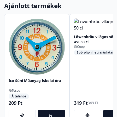
Ajánlott termékek
Löwenbräu világos sör
4% 50 cl
Coop
Spóroljon heti ajánlataink
Ico Süni Műanyag Iskolai óra
Tesco
Általános
209 Ft
319 Ft
349 Ft