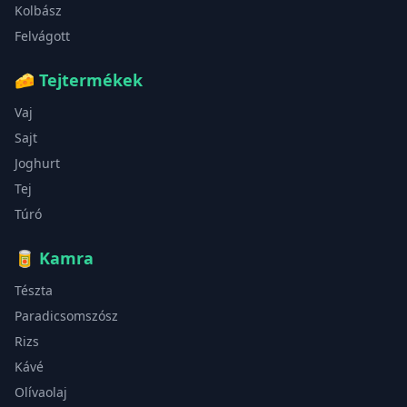
Kolbász
Felvágott
🧀
Tejtermékek
Vaj
Sajt
Joghurt
Tej
Túró
🥫
Kamra
Tészta
Paradicsomszósz
Rizs
Kávé
Olívaolaj