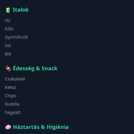
🧃
Italok
Víz
Kóla
Gyümölcslé
Sör
Bor
🍫
Édesség & Snack
Csokoládé
Keksz
Chips
Nutella
Fagylalt
🧼
Háztartás & Higiénia