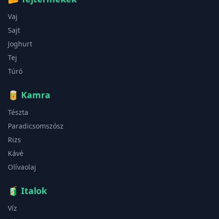
Vaj
Sajt
Joghurt
Tej
Túró
🥫
Kamra
Tészta
Paradicsomszósz
Rizs
Kávé
Olívaolaj
🧃
Italok
Víz