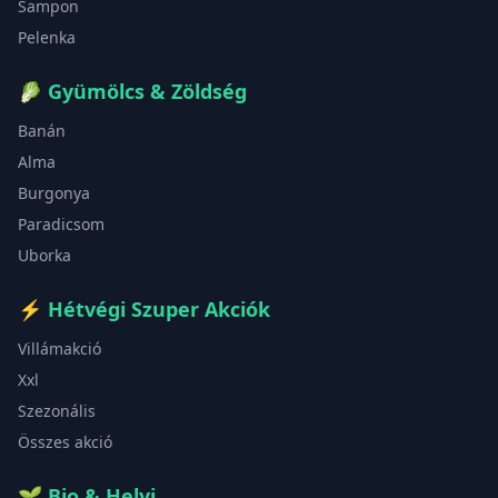
Sampon
Pelenka
🥬
Gyümölcs & Zöldség
Banán
Alma
Burgonya
Paradicsom
Uborka
⚡
Hétvégi Szuper Akciók
Villámakció
Xxl
Szezonális
Összes akció
🌱
Bio & Helyi