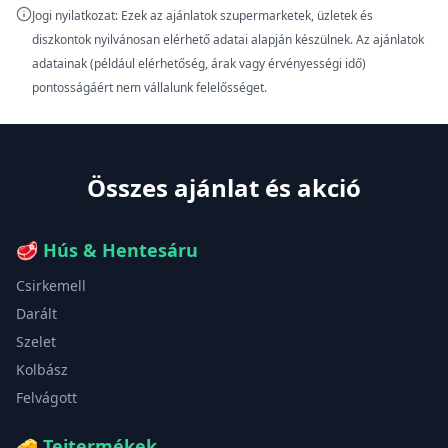
Jogi nyilatkozat: Ezek az ajánlatok szupermarketek, üzletek és
diszkontok nyilvánosan elérhető adatai alapján készülnek. Az ajánlatok
adatainak (például elérhetőség, árak vagy érvényességi idő)
pontosságáért nem vállalunk felelősséget.
Összes ajánlat és akció
🥩
Hús & Hentesáru
Csirkemell
Darált
Szelet
Kolbász
Felvágott
🧀
Tejtermékek