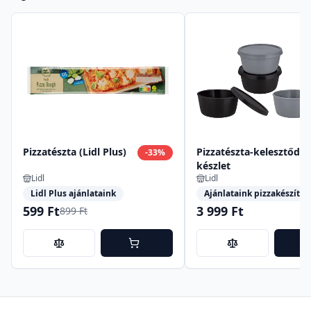
Pizzatészta (Lidl Plus)
Pizzatészta-kelesztődo
-
33
%
készlet
Lidl
Lidl
Lidl Plus ajánlataink
Ajánlataink pizzakészítés
599 Ft
3 999 Ft
899 Ft