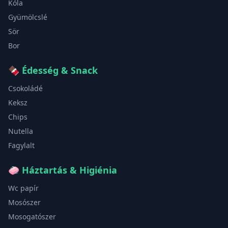
Kóla
Gyümölcslé
Sör
Bor
🍫
Édesség & Snack
Csokoládé
Keksz
Chips
Nutella
Fagylalt
🧼
Háztartás & Higiénia
Wc papír
Mosószer
Mosogatószer