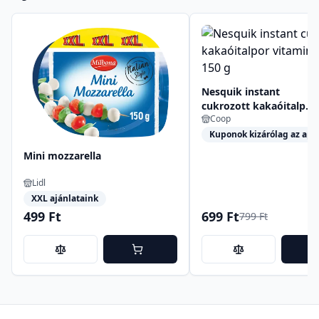
Nesquik instant
cukrozott kakaóitalpor
Coop
vitaminokkal 150 g
Kuponok kizárólag az app
Mini mozzarella
Lidl
XXL ajánlataink
499 Ft
699 Ft
799 Ft