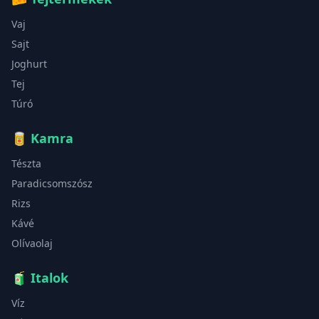
Vaj
Sajt
Joghurt
Tej
Túró
🥫
Kamra
Tészta
Paradicsomszósz
Rizs
Kávé
Olívaolaj
🧃
Italok
Víz