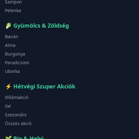
Sampon
Pelenka
🥬
Gyümölcs & Zöldség
Banán
Alma
Burgonya
Paradicsom
Uborka
⚡
Hétvégi Szuper Akciók
Villámakció
Xxl
Szezonális
Összes akció
🌱
Bio & Helyi