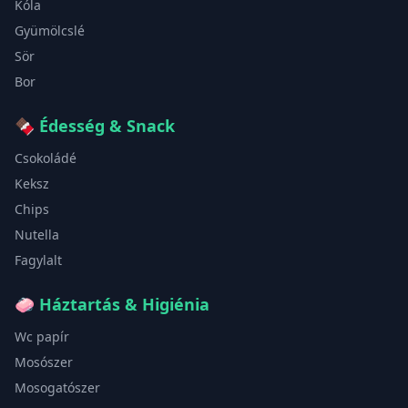
Kóla
Gyümölcslé
Sör
Bor
🍫
Édesség & Snack
Csokoládé
Keksz
Chips
Nutella
Fagylalt
🧼
Háztartás & Higiénia
Wc papír
Mosószer
Mosogatószer