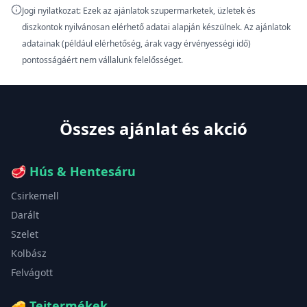
Jogi nyilatkozat: Ezek az ajánlatok szupermarketek, üzletek és
diszkontok nyilvánosan elérhető adatai alapján készülnek. Az ajánlatok
adatainak (például elérhetőség, árak vagy érvényességi idő)
pontosságáért nem vállalunk felelősséget.
Összes ajánlat és akció
🥩
Hús & Hentesáru
Csirkemell
Darált
Szelet
Kolbász
Felvágott
🧀
Tejtermékek