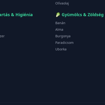
Olívaolaj
rtás & Higiénia
🥬
Gyümölcs & Zöldség
Banán
Alma
zer
Burgonya
Paradicsom
Uborka