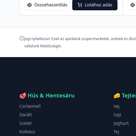
Összehasonlítás
Listához adás
Jogi nyilatkozat: Ezek az ajánlatok szupermarketek, üzletek és di
vállalunk felelősséget.
🥩
Hús & Hentesáru
🧀
Tejt
Csirkemell
Vaj
Darált
Sajt
Szelet
Joghurt
Kolbász
Tej