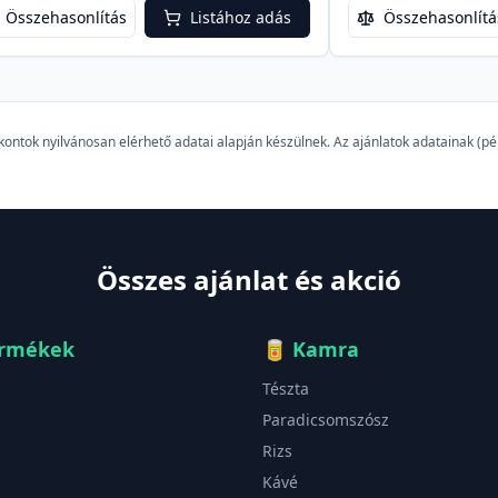
Összehasonlítás
Listához adás
Összehasonlítá
szkontok nyilvánosan elérhető adatai alapján készülnek. Az ajánlatok adatainak (
Összes ajánlat és akció
ermékek
🥫
Kamra
Tészta
Paradicsomszósz
Rizs
Kávé