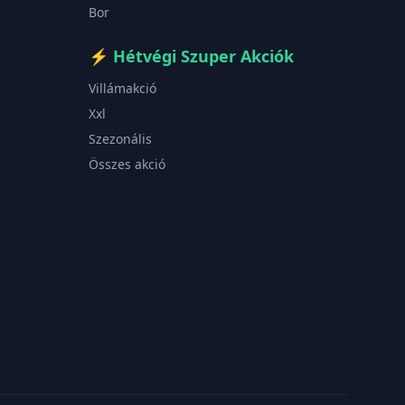
Bor
⚡
Hétvégi Szuper Akciók
Villámakció
Xxl
Szezonális
Összes akció