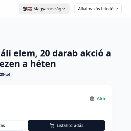
🇭🇺
Magyarország
Alkalmazás letöltése
li elem, 20 darab akció a
 ezen a héten
28-tól
Aldi
tás
Listához adás