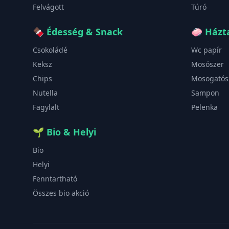
Felvágott
Túró
🍫
Édesség & Snack
🧼
Házta
Csokoládé
Wc papír
Keksz
Mosószer
Chips
Mosogatós
Nutella
Sampon
Fagylalt
Pelenka
🌱
Bio & Helyi
Bio
Helyi
Fenntartható
Összes bio akció