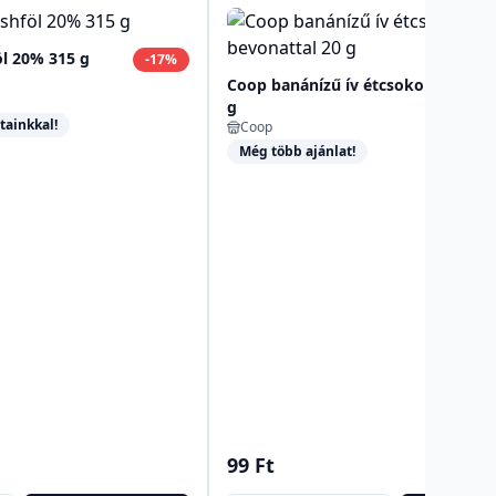
l 20% 315 g
-
17
%
Coop banánízű ív étcsokoládé bevo
g
tainkkal!
Coop
Még több ajánlat!
99 Ft