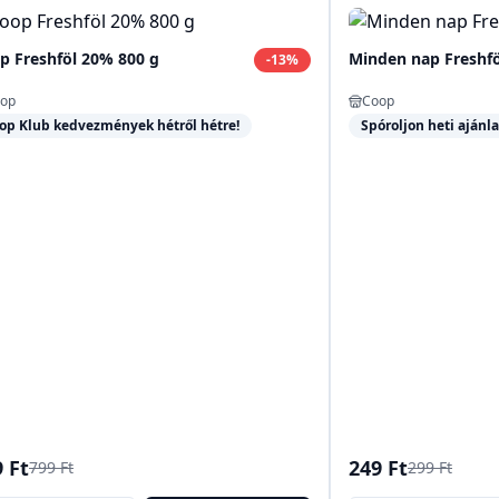
p Freshföl 20% 800 g
Minden nap Freshfö
-
13
%
op
Coop
op Klub kedvezmények hétről hétre!
Spóroljon heti ajánla
 Ft
249 Ft
799 Ft
299 Ft