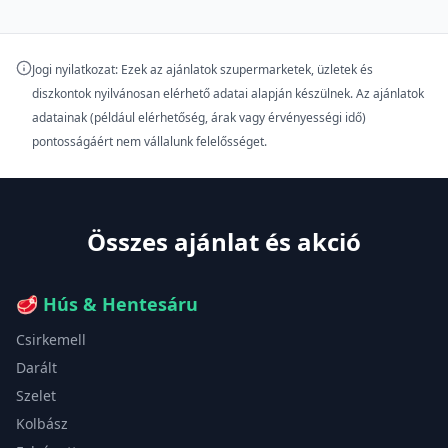
Jogi nyilatkozat: Ezek az ajánlatok szupermarketek, üzletek és
diszkontok nyilvánosan elérhető adatai alapján készülnek. Az ajánlatok
adatainak (például elérhetőség, árak vagy érvényességi idő)
pontosságáért nem vállalunk felelősséget.
Összes ajánlat és akció
🥩
Hús & Hentesáru
Csirkemell
Darált
Szelet
Kolbász