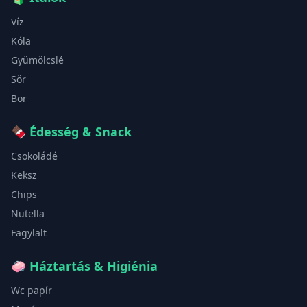
Víz
Kóla
Gyümölcslé
Sör
Bor
🍫
Édesség & Snack
Csokoládé
Keksz
Chips
Nutella
Fagylalt
🧼
Háztartás & Higiénia
Wc papír