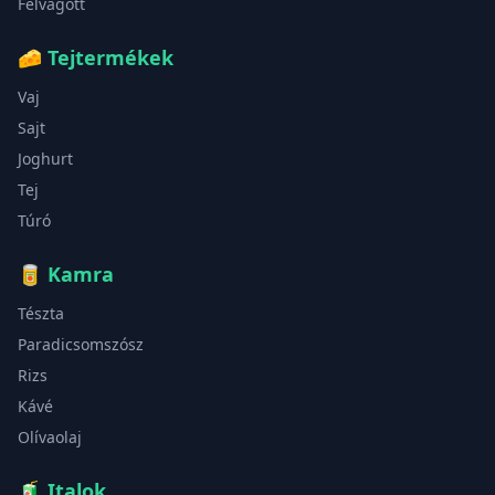
Felvágott
🧀
Tejtermékek
Vaj
Sajt
Joghurt
Tej
Túró
🥫
Kamra
Tészta
Paradicsomszósz
Rizs
Kávé
Olívaolaj
🧃
Italok