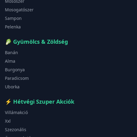
Mosószer
Mosogatószer
Sampon
Pelenka
🥬
Gyümölcs & Zöldség
Banán
Alma
Burgonya
Paradicsom
Uborka
⚡
Hétvégi Szuper Akciók
Villámakció
Xxl
Szezonális