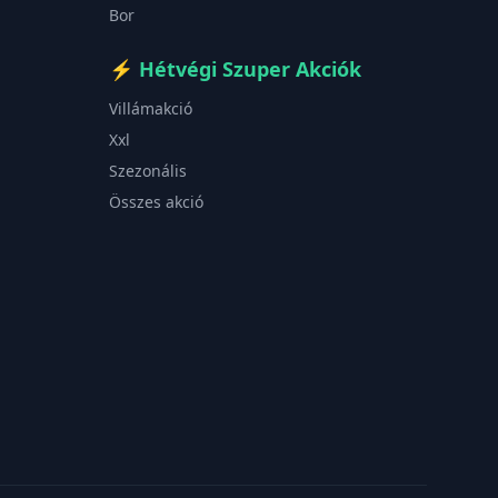
Bor
⚡
Hétvégi Szuper Akciók
Villámakció
Xxl
Szezonális
Összes akció