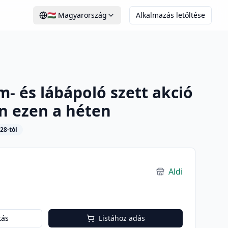
🇭🇺
Magyarország
Alkalmazás letöltése
 és lábápoló szett akció
en ezen a héten
28-tól
Aldi
tás
Listához adás