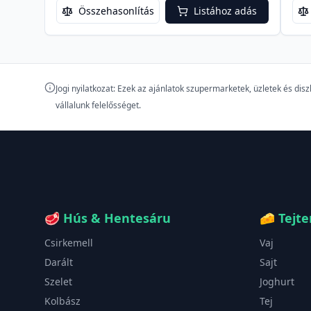
Összehasonlítás
Listához adás
Jogi nyilatkozat: Ezek az ajánlatok szupermarketek, üzletek és di
vállalunk felelősséget.
🥩
Hús & Hentesáru
🧀
Tejt
Csirkemell
Vaj
Darált
Sajt
Szelet
Joghurt
Kolbász
Tej