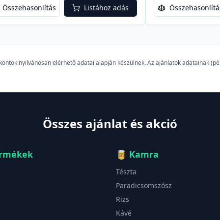
Összehasonlítás
Listához adás
Összehasonlítá
szkontok nyilvánosan elérhető adatai alapján készülnek. Az ajánlatok adatainak (
Összes ajánlat és akció
ermékek
🥫
Kamra
Tészta
Paradicsomszósz
Rizs
Kávé