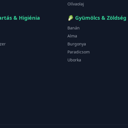
Olívaolaj
rtás & Higiénia
🥬
Gyümölcs & Zöldség
Banán
Alma
zer
Burgonya
Paradicsom
Uborka