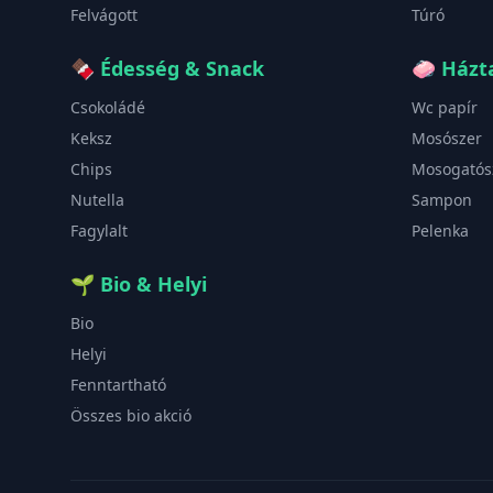
Felvágott
Túró
🍫
Édesség & Snack
🧼
Házta
Csokoládé
Wc papír
Keksz
Mosószer
Chips
Mosogatós
Nutella
Sampon
Fagylalt
Pelenka
🌱
Bio & Helyi
Bio
Helyi
Fenntartható
Összes bio akció