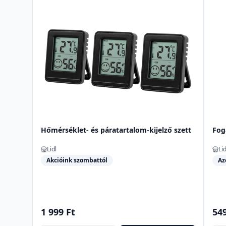
Hőmérséklet- és páratartalom-kijelző szett
Fog
Lidl
Lid
Akcióink szombattól
Az
1 999 Ft
549