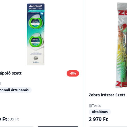
ápoló szett
-
8
%
l
onnali árzuhanás
Zebra írószer Szett
Tesco
Általános
 Ft
2 979 Ft
599 Ft