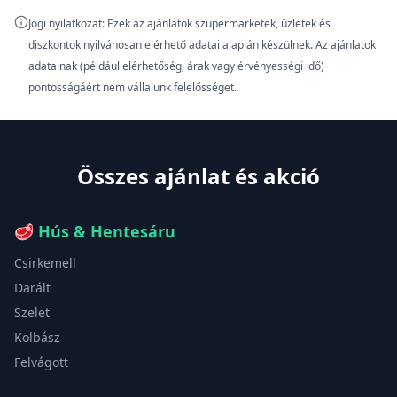
Jogi nyilatkozat: Ezek az ajánlatok szupermarketek, üzletek és
diszkontok nyilvánosan elérhető adatai alapján készülnek. Az ajánlatok
adatainak (például elérhetőség, árak vagy érvényességi idő)
pontosságáért nem vállalunk felelősséget.
Összes ajánlat és akció
🥩
Hús & Hentesáru
Csirkemell
Darált
Szelet
Kolbász
Felvágott