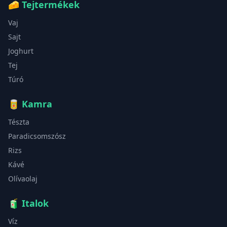
🧀
Tejtermékek
Vaj
Sajt
Joghurt
Tej
Túró
🥫
Kamra
Tészta
Paradicsomszósz
Rizs
Kávé
Olívaolaj
🧃
Italok
Víz