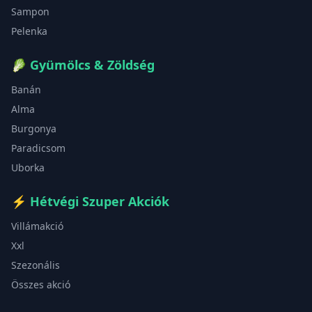
Sampon
Pelenka
🥬
Gyümölcs & Zöldség
Banán
Alma
Burgonya
Paradicsom
Uborka
⚡
Hétvégi Szuper Akciók
Villámakció
Xxl
Szezonális
Összes akció