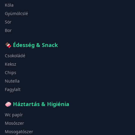
Kóla
Gyümölcslé
Sör
Bor
🍫
Édesség & Snack
Csokoládé
Keksz
Chips
Nutella
Fagylalt
🧼
Háztartás & Higiénia
Wc papír
Mosószer
Mosogatószer