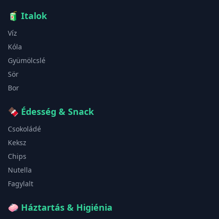
🧃
Italok
Víz
Kóla
Gyümölcslé
Sör
Bor
🍫
Édesség & Snack
Csokoládé
Keksz
Chips
Nutella
Fagylalt
🧼
Háztartás & Higiénia