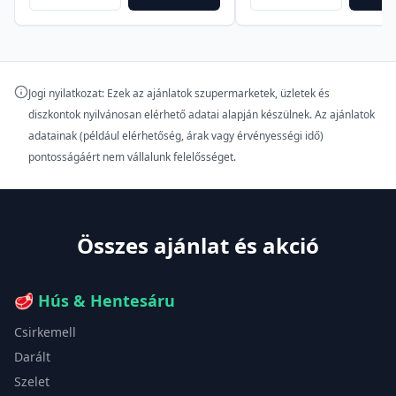
Jogi nyilatkozat: Ezek az ajánlatok szupermarketek, üzletek és
diszkontok nyilvánosan elérhető adatai alapján készülnek. Az ajánlatok
adatainak (például elérhetőség, árak vagy érvényességi idő)
pontosságáért nem vállalunk felelősséget.
Összes ajánlat és akció
🥩
Hús & Hentesáru
Csirkemell
Darált
Szelet