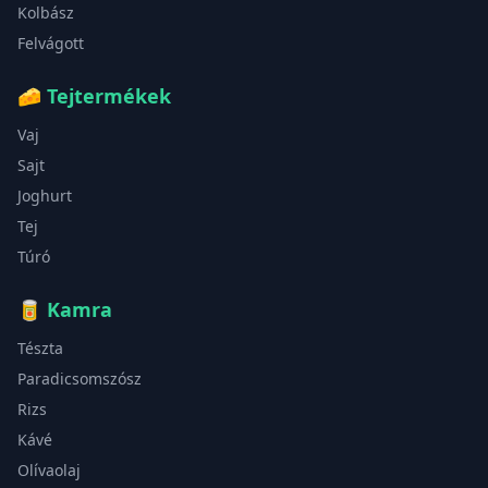
Kolbász
Felvágott
🧀
Tejtermékek
Vaj
Sajt
Joghurt
Tej
Túró
🥫
Kamra
Tészta
Paradicsomszósz
Rizs
Kávé
Olívaolaj