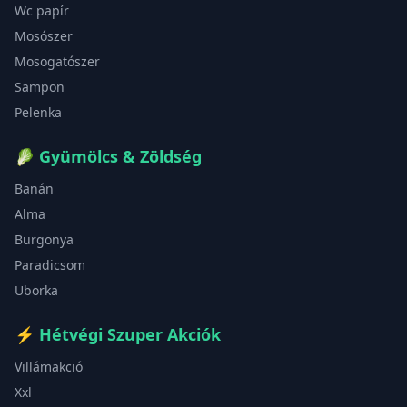
Wc papír
Mosószer
Mosogatószer
Sampon
Pelenka
🥬
Gyümölcs & Zöldség
Banán
Alma
Burgonya
Paradicsom
Uborka
⚡
Hétvégi Szuper Akciók
Villámakció
Xxl