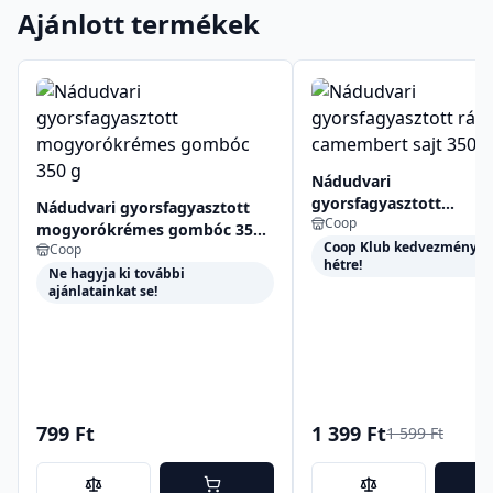
Ajánlott termékek
Nádudvari
gyorsfagyasztott
Nádudvari gyorsfagyasztott
Coop
rántott camembert sajt
mogyorókrémes gombóc 350
350 g
Coop Klub kedvezmények 
Coop
g
hétre!
Ne hagyja ki további
ajánlatainkat se!
799 Ft
1 399 Ft
1 599 Ft