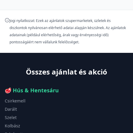
Jogi nyilatkozat: Ezek az ajánlatok szupermarketek, üzletek és
diszkontok nyilvánosan elérhető adatai alapján készülnek. Az ajánlatok
adatainak (például elérhetőség, árak vagy érvényességi idő)
pontosságáért nem vállalunk felelősséget.
Összes ajánlat és akció
🥩
Hús & Hentesáru
Csirkemell
Darált
Szelet
Kolbász