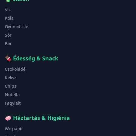
Víz
Kóla
Gyümölcslé
Sör
Bor
🍫
Édesség & Snack
Csokoládé
Keksz
Chips
Nutella
Fagylalt
🧼
Háztartás & Higiénia
Wc papír