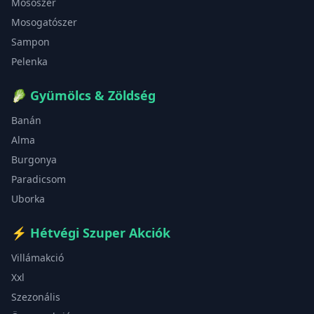
Mosószer
Mosogatószer
Sampon
Pelenka
🥬
Gyümölcs & Zöldség
Banán
Alma
Burgonya
Paradicsom
Uborka
⚡
Hétvégi Szuper Akciók
Villámakció
Xxl
Szezonális