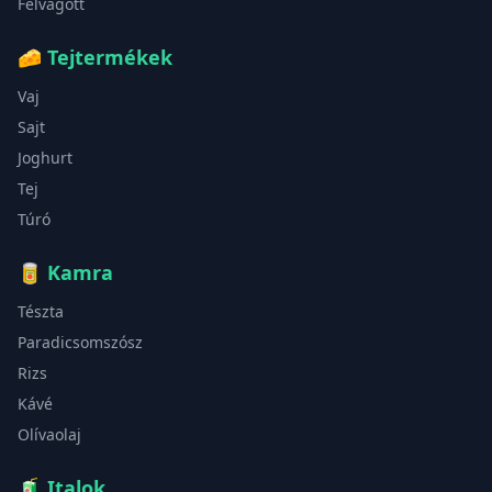
Felvágott
🧀
Tejtermékek
Vaj
Sajt
Joghurt
Tej
Túró
🥫
Kamra
Tészta
Paradicsomszósz
Rizs
Kávé
Olívaolaj
🧃
Italok