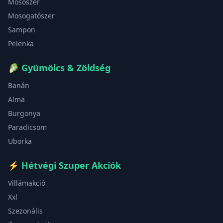
Mosószer
Mosogatószer
Sampon
Pelenka
🥬
Gyümölcs & Zöldség
Banán
Alma
Burgonya
Paradicsom
Uborka
⚡
Hétvégi Szuper Akciók
Villámakció
Xxl
Szezonális