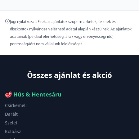
Jogi nyilatkozat: Ezek az ajánlatok szupermarketek, üzletek és
diszkontok nyilvánosan elérhető adatai alapján készülnek. Az ajánlatok
adatainak (például elérhetőség, árak vagy érvényességi idő)
pontosságáért nem vállalunk felelősséget.
Összes ajánlat és akció
🥩
Hús & Hentesáru
Csirkemell
Darált
Szelet
Kolbász