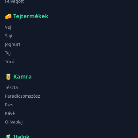
Felvágott
🧀
Tejtermékek
Vaj
Sajt
Joghurt
Tej
Túró
🥫
Kamra
Tészta
Paradicsomszósz
Rizs
Kávé
Olívaolaj
🧃
Italok