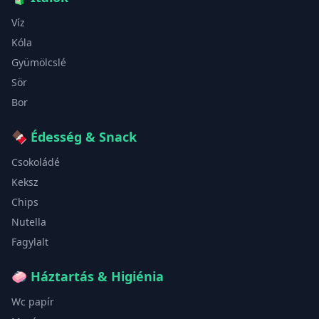
Víz
Kóla
Gyümölcslé
Sör
Bor
🍫
Édesség & Snack
Csokoládé
Keksz
Chips
Nutella
Fagylalt
🧼
Háztartás & Higiénia
Wc papír