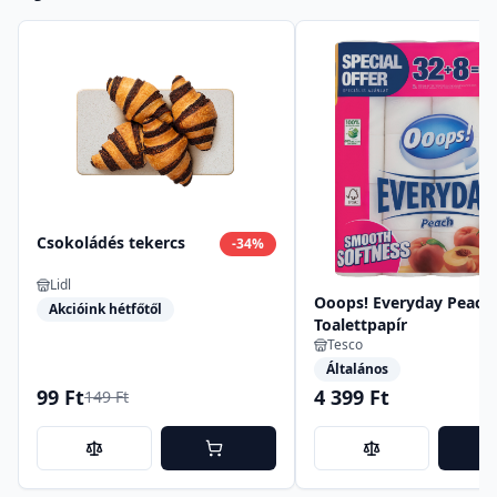
Csokoládés tekercs
-
34
%
Lidl
Ooops! Everyday Peach
Akcióink hétfőtől
Toalettpapír
Tesco
Általános
99 Ft
4 399 Ft
149 Ft