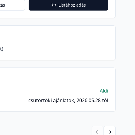
tás
Listához adás
t)
Aldi
csütörtöki ajánlatok, 2026.05.28-tól