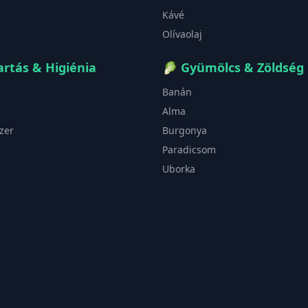
Kávé
Olívaolaj
rtás & Higiénia
🥬
Gyümölcs & Zöldség
Banán
Alma
zer
Burgonya
Paradicsom
Uborka