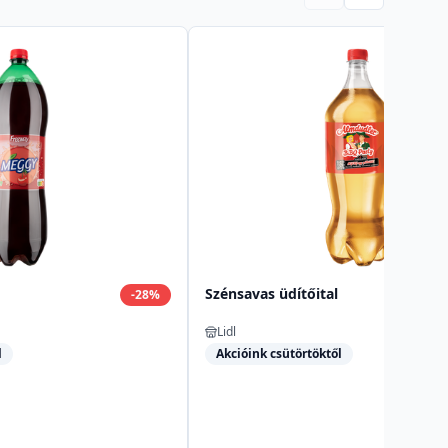
Szénsavas üdítőital
-
28
%
Lidl
l
Akcióink csütörtöktől