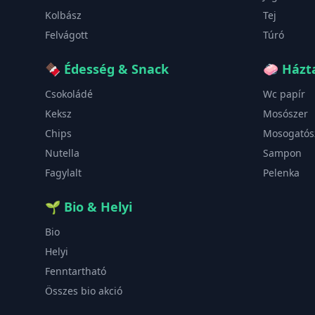
Kolbász
Tej
Felvágott
Túró
🍫
Édesség & Snack
🧼
Házta
Csokoládé
Wc papír
Keksz
Mosószer
Chips
Mosogatós
Nutella
Sampon
Fagylalt
Pelenka
🌱
Bio & Helyi
Bio
Helyi
Fenntartható
Összes bio akció