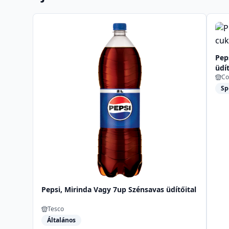
Pep
üdít
Co
éde
Sp
Pepsi, Mirinda Vagy 7up Szénsavas üdítőital
Tesco
Általános