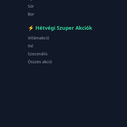
Sör
Bor
⚡
Hétvégi Szuper Akciók
Villámakció
Xxl
Szezonális
Összes akció