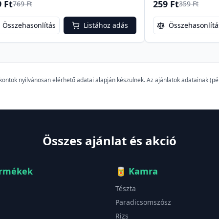
 Ft
259 Ft
769 Ft
359 Ft
Összehasonlítás
Listához adás
Összehasonlítá
szkontok nyilvánosan elérhető adatai alapján készülnek. Az ajánlatok adatainak (
Összes ajánlat és akció
ermékek
🥫
Kamra
Tészta
Paradicsomszósz
Rizs