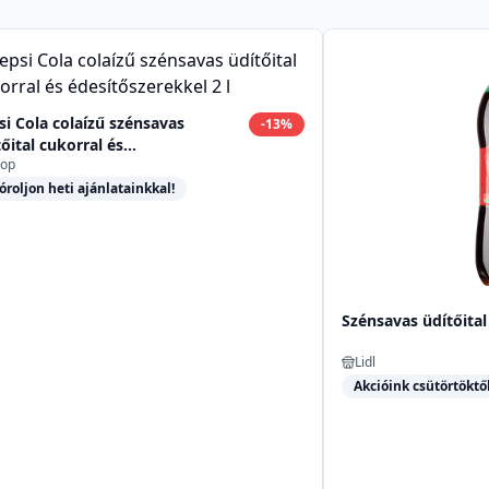
si Cola colaízű szénsavas
-
13
%
őital cukorral és
op
sítőszerekkel 2 l
óroljon heti ajánlatainkkal!
Szénsavas üdítőital
Lidl
Akcióink csütörtöktő