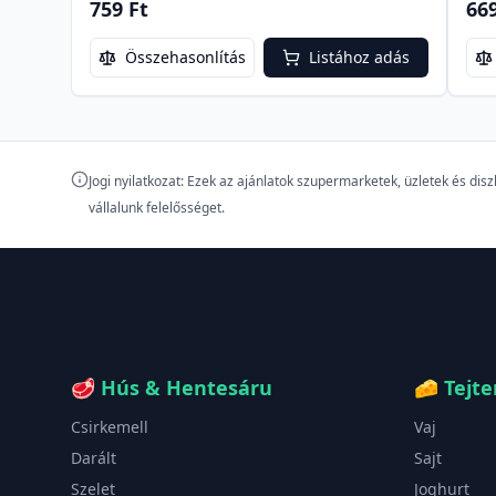
759 Ft
669
Összehasonlítás
Listához adás
Jogi nyilatkozat: Ezek az ajánlatok szupermarketek, üzletek és di
vállalunk felelősséget.
🥩
Hús & Hentesáru
🧀
Tejt
Csirkemell
Vaj
Darált
Sajt
Szelet
Joghurt