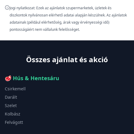
Jogi nyilatkozat: Ezek az ajánlatok szupermarketek, üzletek és
diszkontok nyilvánosan elérhető adatai alapján készülnek. Az ajánlatok
adatainak (például elérhetőség, árak vagy érvényességi idő)
pontosságáért nem vállalunk felelősséget.
Összes ajánlat és akció
🥩
Hús & Hentesáru
Csirkemell
Darált
Szelet
Kolbász
Felvágott