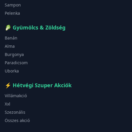
Sampon
Pelenka
🥬
Gyümölcs & Zöldség
Banán
Alma
Burgonya
Paradicsom
Uborka
⚡
Hétvégi Szuper Akciók
Villámakció
Xxl
Szezonális
Összes akció