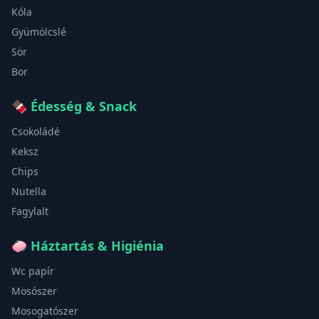
Kóla
Gyümölcslé
Sör
Bor
🍫
Édesség & Snack
Csokoládé
Keksz
Chips
Nutella
Fagylalt
🧼
Háztartás & Higiénia
Wc papír
Mosószer
Mosogatószer