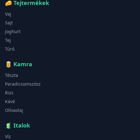
🧀
Tejtermékek
Vaj
Sajt
Joghurt
Tej
Túró
🥫
Kamra
Tészta
Paradicsomszósz
Rizs
Kávé
Olívaolaj
🧃
Italok
Víz