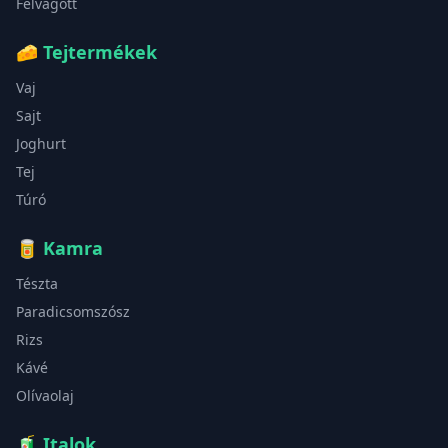
Felvágott
🧀
Tejtermékek
Vaj
Sajt
Joghurt
Tej
Túró
🥫
Kamra
Tészta
Paradicsomszósz
Rizs
Kávé
Olívaolaj
🧃
Italok