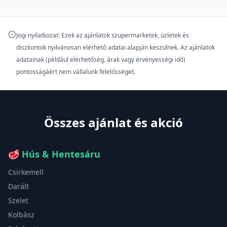
Jogi nyilatkozat: Ezek az ajánlatok szupermarketek, üzletek és
diszkontok nyilvánosan elérhető adatai alapján készülnek. Az ajánlatok
adatainak (például elérhetőség, árak vagy érvényességi idő)
pontosságáért nem vállalunk felelősséget.
Összes ajánlat és akció
🥩
Hús & Hentesáru
Csirkemell
Darált
Szelet
Kolbász