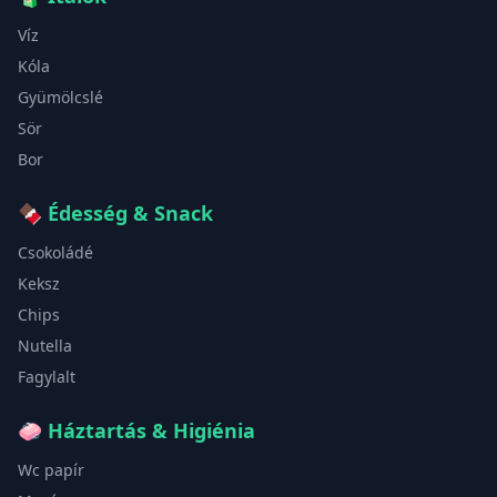
Víz
Kóla
Gyümölcslé
Sör
Bor
🍫
Édesség & Snack
Csokoládé
Keksz
Chips
Nutella
Fagylalt
🧼
Háztartás & Higiénia
Wc papír