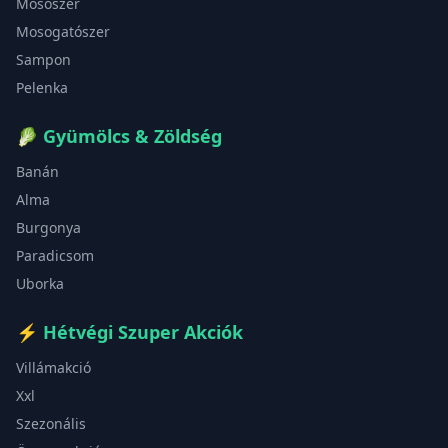
Mosószer
Mosogatószer
Sampon
Pelenka
🥬
Gyümölcs & Zöldség
Banán
Alma
Burgonya
Paradicsom
Uborka
⚡
Hétvégi Szuper Akciók
Villámakció
Xxl
Szezonális