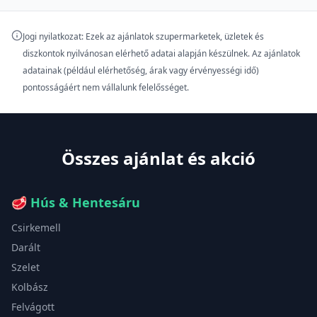
Jogi nyilatkozat: Ezek az ajánlatok szupermarketek, üzletek és
diszkontok nyilvánosan elérhető adatai alapján készülnek. Az ajánlatok
adatainak (például elérhetőség, árak vagy érvényességi idő)
pontosságáért nem vállalunk felelősséget.
Összes ajánlat és akció
🥩
Hús & Hentesáru
Csirkemell
Darált
Szelet
Kolbász
Felvágott