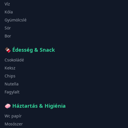
Víz
Kóla
Gyümölcslé
Sör
Bor
🍫
Édesség & Snack
Csokoládé
Keksz
Chips
Nutella
Fagylalt
🧼
Háztartás & Higiénia
Wc papír
Mosószer