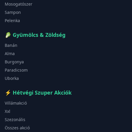
Mosogatószer
Sampon
Pelenka
🥬
Gyümölcs & Zöldség
Banán
Alma
Burgonya
Paradicsom
Uborka
⚡
Hétvégi Szuper Akciók
Villámakció
Xxl
Szezonális
Összes akció