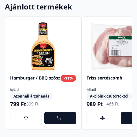
Ajánlott termékek
Hamburger / BBQ szósz
Friss sertéscomb
-
11
%
Lidl
Lidl
Azonnali árzuhanás
Akcióink csütörtöktől
799 Ft
989 Ft
899 Ft
1 465 Ft