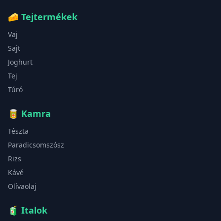
🧀
Tejtermékek
Vaj
Sajt
Joghurt
Tej
Túró
🥫
Kamra
Tészta
Paradicsomszósz
Rizs
Kávé
Olívaolaj
🧃
Italok