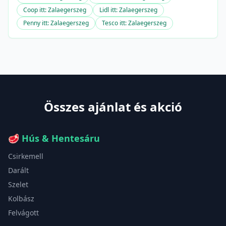
Coop itt: Zalaegerszeg
Lidl itt: Zalaegerszeg
Penny itt: Zalaegerszeg
Tesco itt: Zalaegerszeg
Összes ajánlat és akció
🥩
Hús & Hentesáru
Csirkemell
Darált
Szelet
Kolbász
Felvágott