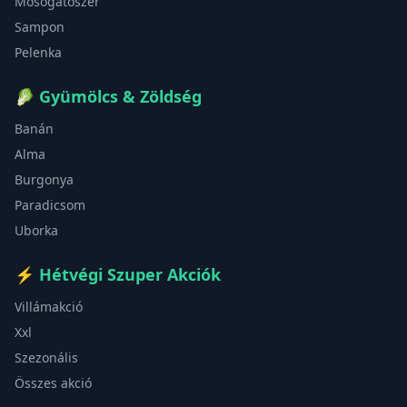
Mosogatószer
Sampon
Pelenka
🥬
Gyümölcs & Zöldség
Banán
Alma
Burgonya
Paradicsom
Uborka
⚡
Hétvégi Szuper Akciók
Villámakció
Xxl
Szezonális
Összes akció