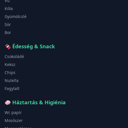
Víz
Kóla
Gyümölcslé
Sör
Bor
🍫
Édesség & Snack
Csokoládé
Keksz
Chips
Nutella
Fagylalt
🧼
Háztartás & Higiénia
Wc papír
Mosószer