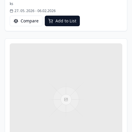
ko&#353;&#237;ka?"; var MS_SHOW="Zobrazi&#357;";
ks
var
27. 05. 2026
-
06.02.2026
Compare
Add to List