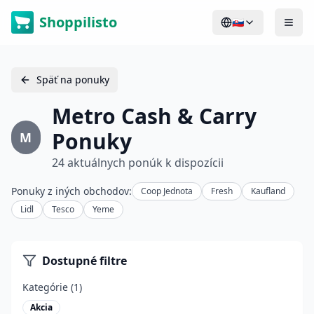
Shoppilisto
🇸🇰
Späť na ponuky
Metro Cash & Carry
Ponuky
M
24 aktuálnych ponúk k dispozícii
Ponuky z iných obchodov:
Coop Jednota
Fresh
Kaufland
Lidl
Tesco
Yeme
Dostupné filtre
Kategórie (1)
Akcia