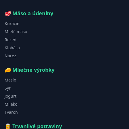
🥩
Mäso a údeniny
Kuracie
Mleté mäso
Rezeň
Klobása
Nárez
🧀
Mliečne výrobky
Maslo
Syr
Jogurt
Mlieko
Tvaroh
🥫
Trvanlivé potraviny