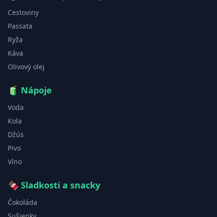
Cestoviny
Passata
Ryža
Káva
Olivový olej
🧃
Nápoje
Voda
Kola
Džús
Pivo
Víno
🍫
Sladkosti a snacky
Čokoláda
Sušienky