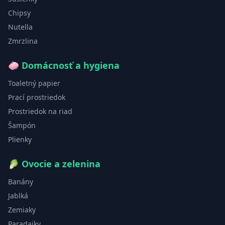
Chipsy
Nutella
Zmrzlina
🧼
Domácnosť a hygiena
Toaletný papier
Prací prostriedok
Prostriedok na riad
Šampón
Plienky
🥬
Ovocie a zelenina
Banány
Jablká
Zemiaky
Paradajky