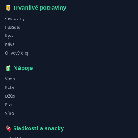
🥫
Trvanlivé potraviny
Cestoviny
Passata
Ryža
Káva
Olivový olej
🧃
Nápoje
Voda
Kola
Džús
Pivo
Víno
🍫
Sladkosti a snacky