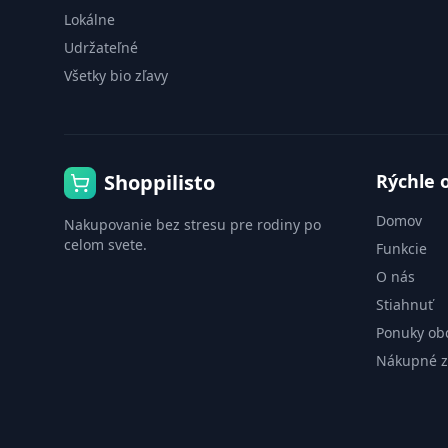
Lokálne
Udržateľné
Všetky bio zľavy
Shoppilisto
Rýchle 
Domov
Nakupovanie bez stresu pre rodiny po
celom svete.
Funkcie
O nás
Stiahnuť
Ponuky ob
Nákupné 