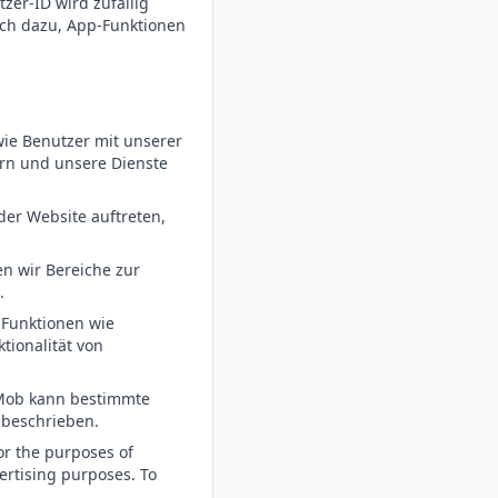
zer-ID wird zufällig
lich dazu, App-Funktionen
wie Benutzer mit unserer
ern und unsere Dienste
der Website auftreten,
n wir Bereiche zur
.
 Funktionen wie
tionalität von
Mob kann bestimmte
 beschrieben.
or the purposes of
vertising purposes. To