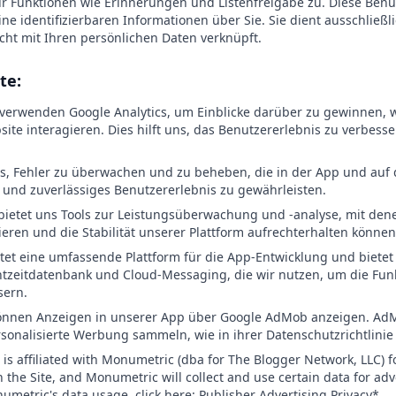
ür Funktionen wie Erinnerungen und Listenfreigabe zu. Diese Benut
ine identifizierbaren Informationen über Sie. Sie dient ausschließ
nicht mit Ihren persönlichen Daten verknüpft.
te:
r verwenden Google Analytics, um Einblicke darüber zu gewinnen, 
te interagieren. Dies hilft uns, das Benutzererlebnis zu verbess
uns, Fehler zu überwachen und zu beheben, die in der App und auf 
 und zuverlässiges Benutzererlebnis zu gewährleisten.
bietet uns Tools zur Leistungsüberwachung und -analyse, mit dene
ieren und die Stabilität unserer Plattform aufrechterhalten können
etet eine umfassende Plattform für die App-Entwicklung und bietet
htzeitdatenbank und Cloud-Messaging, die wir nutzen, um die Funk
sern.
önnen Anzeigen in unserer App über Google AdMob anzeigen. Ad
sonalisierte Werbung sammeln, wie in ihrer Datenschutzrichtlinie
 is affiliated with Monumetric (dba for The Blogger Network, LLC) f
n the Site, and Monumetric will collect and use certain data for ad
metric's data usage, click here: Publisher Advertising Privacy*