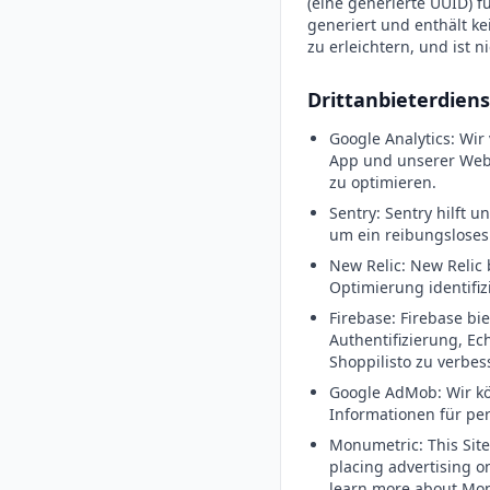
(eine generierte UUID) f
generiert und enthält ke
zu erleichtern, und ist 
Drittanbieterdiens
Google Analytics: Wi
App und unserer Websi
zu optimieren.
Sentry: Sentry hilft 
um ein reibungsloses
New Relic: New Relic 
Optimierung identifiz
Firebase: Firebase bi
Authentifizierung, Ec
Shoppilisto zu verbes
Google AdMob: Wir k
Informationen für per
Monumetric: This Site
placing advertising o
learn more about Monu