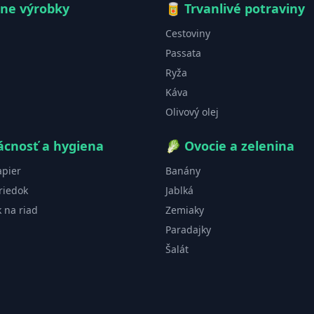
čne výrobky
🥫
Trvanlivé potraviny
Cestoviny
Passata
Ryža
Káva
Olivový olej
cnosť a hygiena
🥬
Ovocie a zelenina
apier
Banány
riedok
Jablká
k na riad
Zemiaky
Paradajky
Šalát