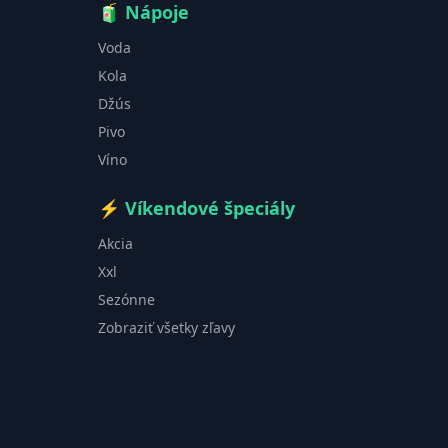
🧃
Nápoje
Voda
Kola
Džús
Pivo
Víno
⚡
Víkendové špeciály
Akcia
Xxl
Sezónne
Zobraziť všetky zľavy