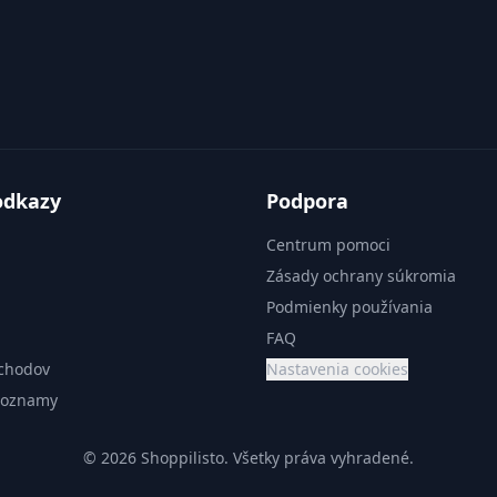
odkazy
Podpora
Centrum pomoci
Zásady ochrany súkromia
Podmienky používania
FAQ
chodov
Nastavenia cookies
zoznamy
© 2026 Shoppilisto.
Všetky práva vyhradené.