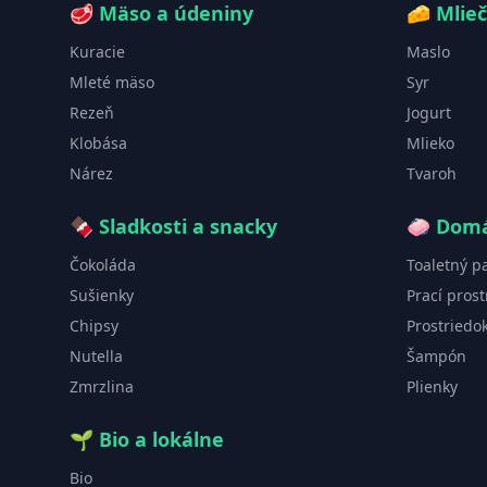
🥩
Mäso a údeniny
🧀
Mlie
Kuracie
Maslo
Mleté mäso
Syr
Rezeň
Jogurt
Klobása
Mlieko
Nárez
Tvaroh
🍫
Sladkosti a snacky
🧼
Domá
Čokoláda
Toaletný p
Sušienky
Prací prost
Chipsy
Prostriedo
Nutella
Šampón
Zmrzlina
Plienky
🌱
Bio a lokálne
Bio