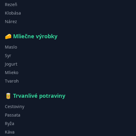
Rezeň
Klobása
Nárez
🧀
Mliečne výrobky
Maslo
Syr
Jogurt
Mlieko
Tvaroh
🥫
Trvanlivé potraviny
Cestoviny
Passata
Ryža
Káva