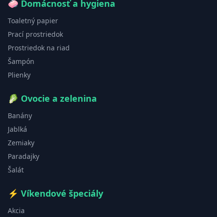
🧼
Domácnosť a hygiena
Toaletný papier
Prací prostriedok
Prostriedok na riad
Šampón
Plienky
🥬
Ovocie a zelenina
Banány
Jablká
Zemiaky
Paradajky
Šalát
⚡
Víkendové špeciály
Akcia