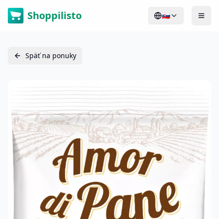
Shoppilisto
🇸🇰
Späť na ponuky